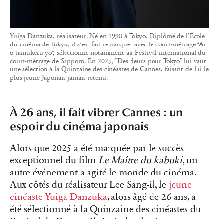
Yuiga Danzuka, réalisateur. Né en 1998 à Tokyo. Diplômé de l’École
du cinéma de Tokyo, il s’est fait remarquer avec le court-métrage “Ai
o tamukeru yo”, sélectionné notamment au Festival international du
court-métrage de Sapporo. En 2025, “Des fleurs pour Tokyo” lui vaut
une sélection à la Quinzaine des cinéastes de Cannes, faisant de lui le
plus jeune Japonais jamais retenu.
À 26 ans, il fait vibrer Cannes : un
espoir du cinéma japonais
Alors que 2025 a été marquée par le succès
exceptionnel du film
Le Maître du kabuki
, un
autre événement a agité le monde du cinéma.
Aux côtés du réalisateur Lee Sang-il, le
jeune
cinéaste Yuiga Danzuka
, alors âgé de 26 ans, a
été sélectionné à la Quinzaine des cinéastes du