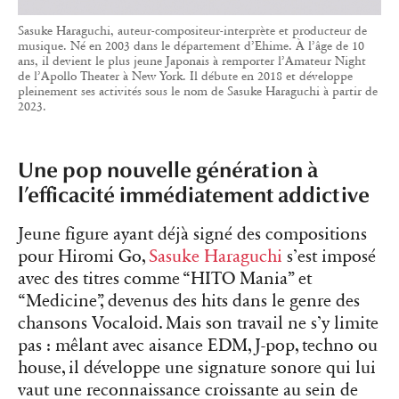
Sasuke Haraguchi, auteur-compositeur-interprète et producteur de
musique. Né en 2003 dans le département d’Ehime. À l’âge de 10
ans, il devient le plus jeune Japonais à remporter l’Amateur Night
de l’Apollo Theater à New York. Il débute en 2018 et développe
pleinement ses activités sous le nom de Sasuke Haraguchi à partir de
2023.
Une pop nouvelle génération à
l’efficacité immédiatement addictive
Jeune figure ayant déjà signé des compositions
pour Hiromi Go,
Sasuke Haraguchi
s’est imposé
avec des titres comme “HITO Mania” et
“Medicine”, devenus des hits dans le genre des
chansons Vocaloid. Mais son travail ne s’y limite
pas : mêlant avec aisance EDM, J-pop, techno ou
house, il développe une signature sonore qui lui
vaut une reconnaissance croissante au sein de