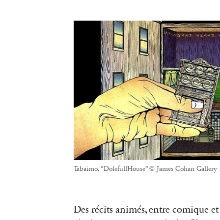
Tabaimo, “DolefullHouse” © James Cohan Gallery
Des récits animés, entre comique et 