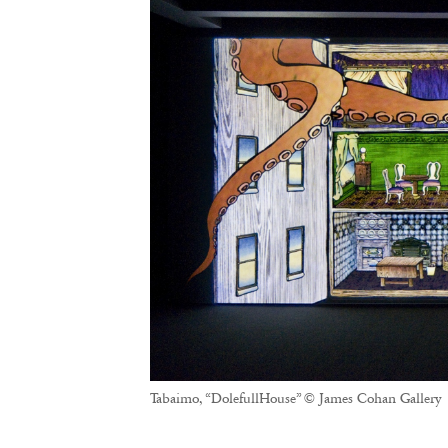
Tabaimo, “DolefullHouse” © James Cohan Gallery