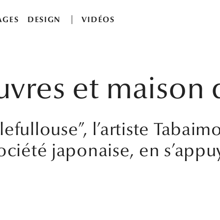
AGES
DESIGN
VIDÉOS
uvres et maison
fullouse”, l’artiste Tabaimo 
ociété japonaise, en s’appuy