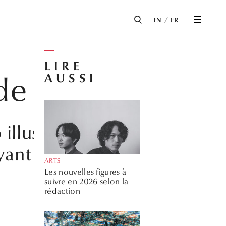
EN
FR
LIRE
AUSSI
 de poupée
illustre la perte
ant sur ses
ARTS
Les nouvelles figures à
suivre en 2026 selon la
rédaction