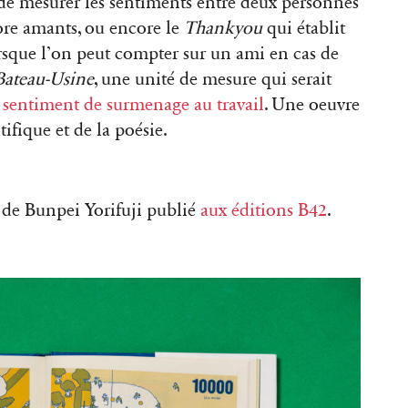
de mesurer les sentiments entre deux personnes
ore amants, ou encore le
Thankyou
qui établit
orsque l’on peut compter sur un ami en cas de
Bateau-Usine
, une unité de mesure qui serait
e sentiment de surmenage au travail
. Une oeuvre
tifique et de la poésie.
e de Bunpei Yorifuji publié
aux éditions B42
.