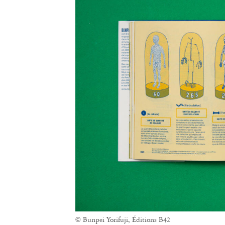
© Bunpei Yorifuji, Éditions B42