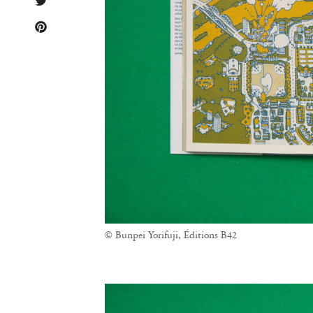
© Bunpei Yorifuji, Éditions B42