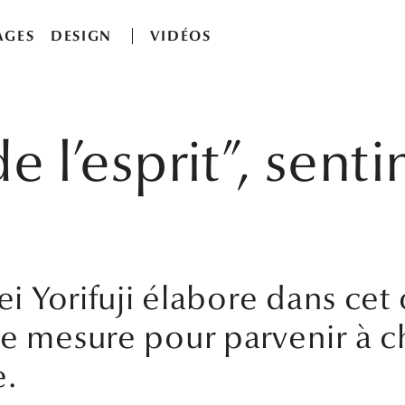
AGES
DESIGN
VIDÉOS
de l’esprit”, sent
pei Yorifuji élabore dans ce
e mesure pour parvenir à ch
e.