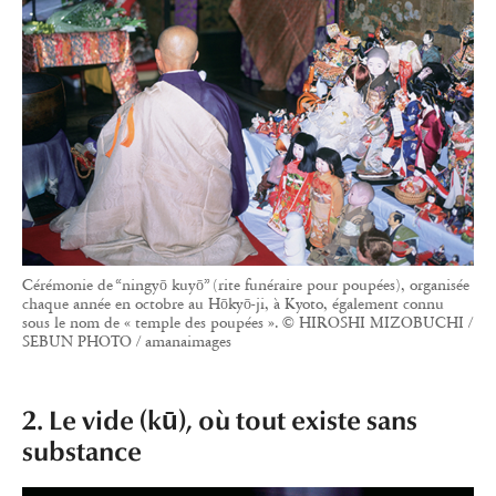
Cérémonie de “ningyō kuyō” (rite funéraire pour poupées), organisée
chaque année en octobre au Hōkyō-ji, à Kyoto, également connu
sous le nom de « temple des poupées ». © HIROSHI MIZOBUCHI /
SEBUN PHOTO / amanaimages
2. Le vide (kū), où tout existe sans
substance