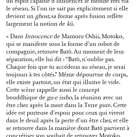
un esprit capable d’influencer le monde réel via
le réseau. Si l’on ne sait pas explicitement si elle
devient un
ghost
, sa forme après fusion reflète
largement la notion de
kū
.
« Dans
Innocence
de Mamoru Oshii, Motoko,
qui se manifeste sous la forme d’un robot de
compagnie, retrouve Batō. Au moment de leur
séparation, elle lui dit : “Batō, n’oublie pas.
Chaque fois que tu accéderas au réseau, je serai
toujours à tes côtés.” Même dépourvue de corps,
elle existe partout, un état qui illustre le vide.
Cette scène rappelle aussi le concept
bouddhique de
gu-e issho
, la réunion avec un
être cher après la mort dans la Terre pure. Cette
idée est porteuse d’espoir pour ceux qui vivent
dans le deuil après la perte d’un être cher, et elle
se retrouve dans la manière dont Batō parvient à
concrétiser son souhait de retrouver Motoko,