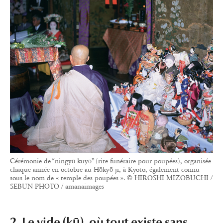
Cérémonie de “ningyō kuyō” (rite funéraire pour poupées), organisée
chaque année en octobre au Hōkyō-ji, à Kyoto, également connu
sous le nom de « temple des poupées ». © HIROSHI MIZOBUCHI /
SEBUN PHOTO / amanaimages
2. Le vide (kū), où tout existe sans