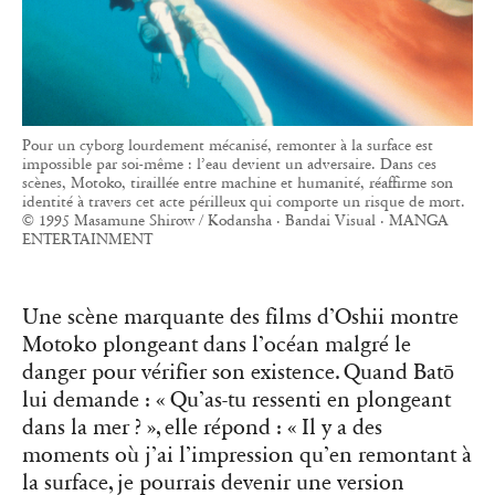
Pour un cyborg lourdement mécanisé, remonter à la surface est
impossible par soi-même : l’eau devient un adversaire. Dans ces
scènes, Motoko, tiraillée entre machine et humanité, réaffirme son
identité à travers cet acte périlleux qui comporte un risque de mort.
© 1995 Masamune Shirow / Kodansha · Bandai Visual · MANGA
ENTERTAINMENT
Une scène marquante des films d’Oshii montre
Motoko plongeant dans l’océan malgré le
danger pour vérifier son existence. Quand Batō
lui demande : « Qu’as-tu ressenti en plongeant
dans la mer ? », elle répond : « Il y a des
moments où j’ai l’impression qu’en remontant à
la surface, je pourrais devenir une version