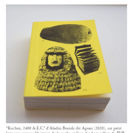
“Ruches, 2400 A.E.C.” d’Aladin Borioli dit Apian (2020), un petit