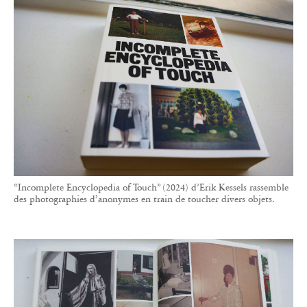
“Incomplete Encyclopedia of Touch” (2024) d’Erik Kessels rassemble
des photographies d’anonymes en train de toucher divers objets.