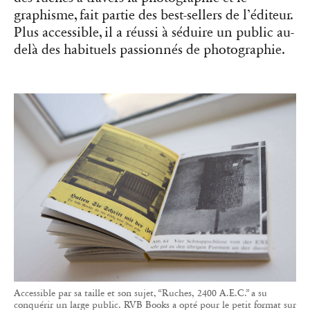
Accessible par sa taille et son sujet, “Ruches, 2400 A.E.C.” a su
conquérir un large public. RVB Books a opté pour le petit format sur
les conseils du graphiste qui participait au projet.
Ces livres seront à retrouver à la Tokyo Art Book
Fair où RVB Books sera représenté par son
distributeur japonais, IACK, librairie et galerie
d’art du photographe Yukihito Kono. Les
cofondateurs espèrent un jour faire le voyage,
pour venir défendre eux-mêmes leur catalogue
auprès du public japonais.