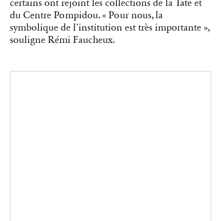
“Incomplete Encyclopedia of Touch” (2024) d’Erik Kessels rassemble
des photographies d’anonymes en train de toucher divers objets.