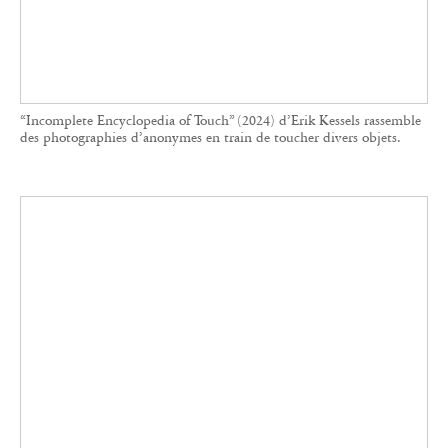
Des plantes aux portes, le recueil est organisé en différentes
thématiques autour d'une pose universelle. Le maître de la
réappropriation de la photographie vernaculaire signe encore un
ouvrage à succès.
À l’inverse de ce type de projets exceptionnels,
destinés à un public de connaisseurs voire de
collectionneurs, la maison d’édition sait aussi
toucher le grand public.
Ruches, 2400 A.E.C.
d’Aladin Borioli dit Apian, petit format