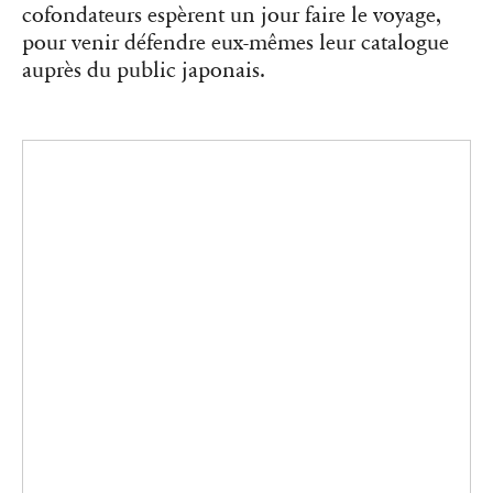
cofondateurs espèrent un jour faire le voyage,
pour venir défendre eux-mêmes leur catalogue
auprès du public japonais.
Matthieu Charon et Rémi Faucheux, les cofondateurs de RVB Books
dans leur bureau-galerie à Paris, en novembre 2025.