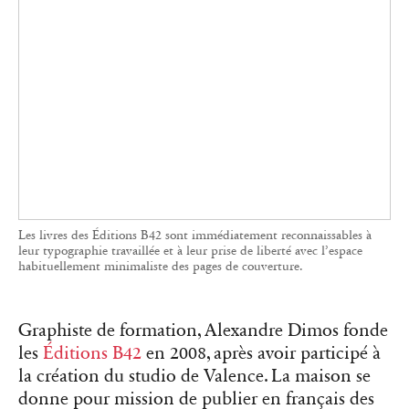
leur typographie travaillée et à leur prise de liberté avec l’espace
habituellement minimaliste des pages de couverture.
Graphiste de formation, Alexandre Dimos fonde
les
Éditions B42
en 2008, après avoir participé à
la création du studio de Valence. La maison se
donne pour mission de publier en français des
ouvrages de référence sur le design au sens large
(graphisme, architecture, mode, design d’objets
ou d’espaces).
Les Éditions B42 commencent par traduire des
livres jusqu’alors inédits en français sur la
théorie du design, comme
Le détail en
typographie
(2015) du typographe suisse Jost
Hochuli. Le catalogue s’enrichit ensuite de
diverses collections comme Culture, dont les
textes liés aux études postcoloniales et aux
queer