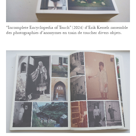
“Incomplete Encyclopedia of Touch” (2024) d’Erik Kessels rassemble
des photographies d’anonymes en train de toucher divers objets.