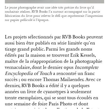
Le jeune photographe avait une idée très précise du livre qu’il
souhaitait réaliser. RVB Books l’a surtout accompagné sur la partie
fabrication du livre pour relever le défi que représentait l’impression
sur papier pelliculé à l’époque.
Les projets sélectionnés par RVB Books peuvent
aussi bien être publiés en série limitée qu’en
tirage grand public. Parmi les grands noms
édités par la maison se trouvent Erik Kessels,
maître de la réappropriation de la photographie
vernaculaire, dont le dernier opus
Incomplete
Encyclopedia of Touch
a rencontré un franc
succès ; ou encore Thomas Mailaender. Avec ce
dernier, RVB Books a édité il y a quelques
années un livre de cyanotypes à seulement
trente exemplaires, qui se sont tous écoulés en
une semaine de foire Paris Photo et dont