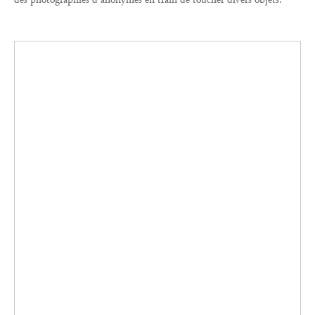
Des plantes aux portes, le recueil est organisé en différentes
thématiques autour d'une pose universelle. Le maître de la
réappropriation de la photographie vernaculaire signe encore un
ouvrage à succès.