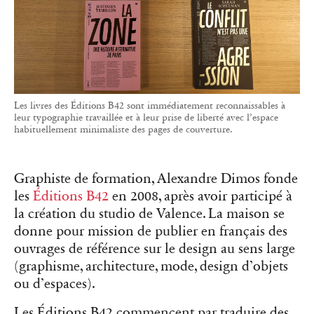
les
Éditions B42
en 2008, après avoir participé à
la création du studio de Valence. La maison se
donne pour mission de publier en français des
ouvrages de référence sur le design au sens large
(graphisme, architecture, mode, design d’objets
ou d’espaces).
Les Éditions B42 commencent par traduire des
livres jusqu’alors inédits en français sur la
théorie du design, comme
Le détail en
typographie
(2015) du typographe suisse Jost
Hochuli. Le catalogue s’enrichit ensuite de
diverses collections comme Culture, dont les
textes liés aux études postcoloniales et aux
queer
studies
sont particulièrement populaires auprès
des jeunes. Sa typographie est très travaillée, avec
un titre occupant tout l’espace de la couverture
sur laquelle tout a été rassemblé, y compris la