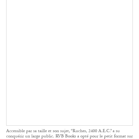
Accessible par sa taille et son sujet, “Ruches, 2400 A.E.C.” a su
conquérir un large public. RVB Books a opté pour le petit format sur
les conseils du graphiste qui participait au projet.
Ces livres seront à retrouver à la Tokyo Art Book
Fair où RVB Books sera représenté par son
distributeur japonais, IACK, librairie et galerie
d’art du photographe Yukihito Kono. Les
cofondateurs espèrent un jour faire le voyage,
pour venir défendre eux-mêmes leur catalogue
auprès du public japonais.