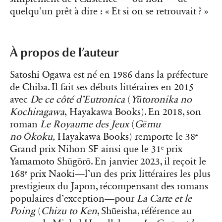
quelqu’un prêt à dire : « Et si on se retrouvait ? »
À propos de l’auteur
Satoshi Ogawa est né en 1986 dans la préfecture
de Chiba. Il fait ses débuts littéraires en 2015
avec
De ce côté d’Eutronica
(
Yūtoronika no
Kochiragawa
, Hayakawa Books). En 2018, son
roman
Le Royaume des Jeux
(
Gēmu
no
Ōkoku,
Hayakawa Books) remporte le 38ᵉ
Grand prix Nihon SF ainsi que le 31ᵉ prix
Yamamoto Shūgōrō. En janvier 2023, il reçoit le
168ᵉ prix Naoki—l’un des prix littéraires les plus
prestigieux du Japon, récompensant des romans
populaires d’exception—pour
La Carte et le
Poing
(
Chizu to Ken
, Shūeisha, référence au