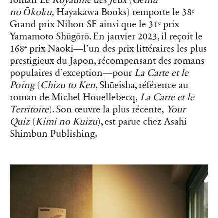
no
Ōkoku,
Hayakawa Books) remporte le 38ᵉ
Grand prix Nihon SF ainsi que le 31ᵉ prix
Yamamoto Shūgōrō. En janvier 2023, il reçoit le
168ᵉ prix Naoki—l’un des prix littéraires les plus
prestigieux du Japon, récompensant des romans
populaires d’exception—pour
La Carte et le
Poing
(
Chizu to Ken
, Shūeisha, référence au
roman de Michel Houellebecq,
La Carte et le
Territoire
). Son œuvre la plus récente,
Your
Quiz
(
Kimi no Kuizu
), est parue chez Asahi
Shimbun Publishing.