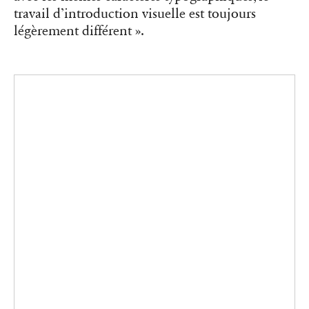
La maîtrise de la chaîne de production permet aux Éditions B42 de
ne pas normer le traitement du sommaire, accordant à chaque
ouvrage une identité propre.
En tant que maison d’édition indépendante, et
petite structure de seulement deux salariés en
plus du fondateur, les Éditions B42 doivent se
battre pour exister sur les tables des libraires aux
côtés des mastodontes de l’écosystème éditorial.
Leur distinction passe par une proposition
visuelle audacieuse, loin des modèles éprouvés
des grandes maisons d’édition. Selon Alexandre
Dimos, le milieu éditorial sous-exploite le vivier