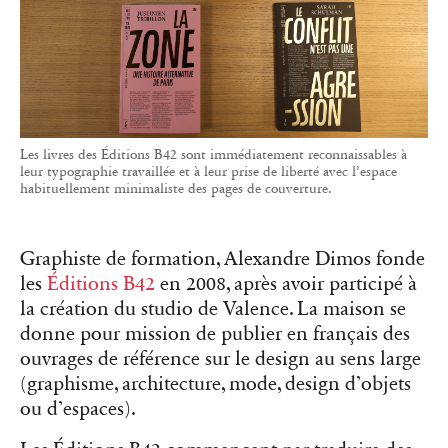
les
Éditions B42
en 2008, après avoir participé à
la création du studio de Valence. La maison se
donne pour mission de publier en français des
ouvrages de référence sur le design au sens large
(graphisme, architecture, mode, design d’objets
ou d’espaces).
Les Éditions B42 commencent par traduire des
livres jusqu’alors inédits en français sur la
théorie du design, comme
Le détail en
typographie
(2015) du typographe suisse Jost
Hochuli. Le catalogue s’enrichit ensuite de
diverses collections comme Culture, dont les
textes liés aux études postcoloniales et aux
queer
studies
sont particulièrement populaires auprès
des jeunes. Sa typographie est très travaillée, avec
un titre occupant tout l’espace de la couverture
sur laquelle tout a été rassemblé, y compris la