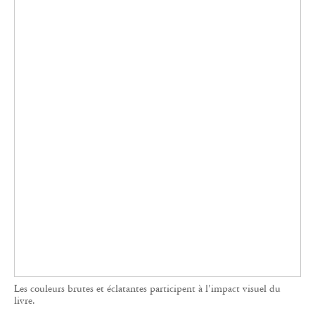
Les couleurs brutes et éclatantes participent à l'impact visuel du
livre.
La maison accorde aussi une place importante
aux artistes émergents, et édite chaque année un
ou deux premiers livres. C’est ainsi qu’elle est
contactée par le jeune photographe espagnol