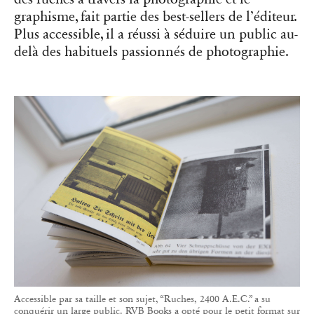
Accessible par sa taille et son sujet, “Ruches, 2400 A.E.C.” a su
conquérir un large public. RVB Books a opté pour le petit format sur
les conseils du graphiste qui participait au projet.
Ces livres seront à retrouver à la Tokyo Art Book
Fair où RVB Books sera représenté par son
distributeur japonais, IACK, librairie et galerie
d’art du photographe Yukihito Kono. Les
cofondateurs espèrent un jour faire le voyage,
pour venir défendre eux-mêmes leur catalogue
auprès du public japonais.