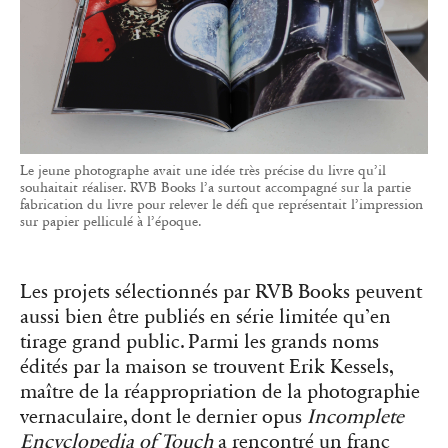
Le jeune photographe avait une idée très précise du livre qu’il
souhaitait réaliser. RVB Books l’a surtout accompagné sur la partie
fabrication du livre pour relever le défi que représentait l’impression
sur papier pelliculé à l’époque.
Les projets sélectionnés par RVB Books peuvent
aussi bien être publiés en série limitée qu’en
tirage grand public. Parmi les grands noms
édités par la maison se trouvent Erik Kessels,
maître de la réappropriation de la photographie
vernaculaire, dont le dernier opus
Incomplete
Encyclopedia of Touch
a rencontré un franc
succès ; ou encore Thomas Mailaender. Avec ce
dernier, RVB Books a édité il y a quelques
années un livre de cyanotypes à seulement
trente exemplaires, qui se sont tous écoulés en
une semaine de foire Paris Photo et dont