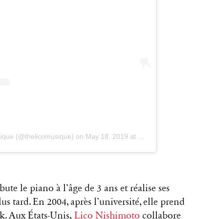
ique (@thelicomusique)
on
May 18, 2019 at 3:41pm PDT
te le piano à l’âge de 3 ans et réalise ses
 tard. En 2004, après l’université, elle prend
k. Aux États-Unis,
Lico Nishimoto
collabore