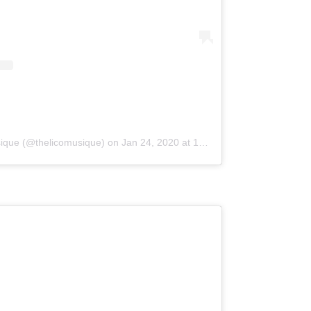
ique (@thelicomusique)
on
Jan 24, 2020 at 10:58am PST