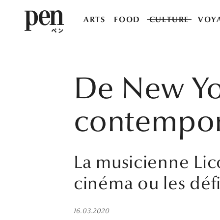
ARTS
FOOD
CULTURE
VOY
De New York
contempor
La musicienne Li
cinéma ou les défi
16.03.2020