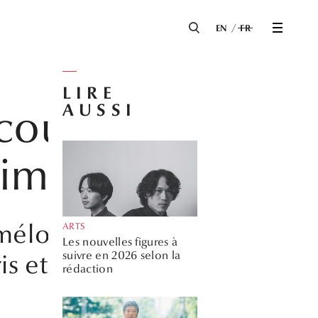
EN
FR
LIRE
AUSSI
cours très
himoto
élodies pour le
ARTS
Les nouvelles figures à
suivre en 2026 selon la
is et Tokyo.
rédaction