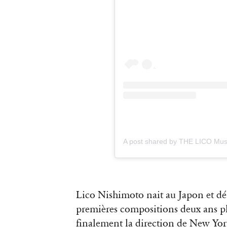
A post shared by THE LICO Mus
Lico Nishimoto nait au Japon et débu
premières compositions deux ans plus
finalement la direction de New Yor