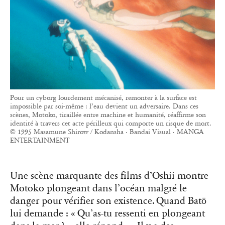
Pour un cyborg lourdement mécanisé, remonter à la surface est
impossible par soi-même : l’eau devient un adversaire. Dans ces
scènes, Motoko, tiraillée entre machine et humanité, réaffirme son
identité à travers cet acte périlleux qui comporte un risque de mort.
© 1995 Masamune Shirow / Kodansha · Bandai Visual · MANGA
ENTERTAINMENT
Une scène marquante des films d’Oshii montre
Motoko plongeant dans l’océan malgré le
danger pour vérifier son existence. Quand Batō
lui demande : « Qu’as-tu ressenti en plongeant