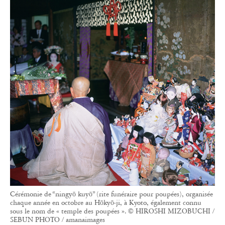
Cérémonie de “ningyō kuyō” (rite funéraire pour poupées), organisée
chaque année en octobre au Hōkyō-ji, à Kyoto, également connu
sous le nom de « temple des poupées ». © HIROSHI MIZOBUCHI /
SEBUN PHOTO / amanaimages