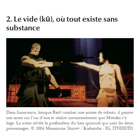
2. Le vide (kū), où tout existe sans
substance
Dans Innocence, lorsque Batō combat une armée de robots, il pointe
son arme sur l’un d’eux et réalise instantanément que Motoko s’y
loge. La scène révèle la profondeur du lien spirituel qui unit les deux
personnages. © 2004 Masamune Shirow / Kodansha · IG, ITNDDTD