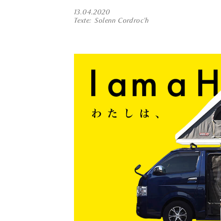
13.04.2020
Texte
Solenn Cordroc'h