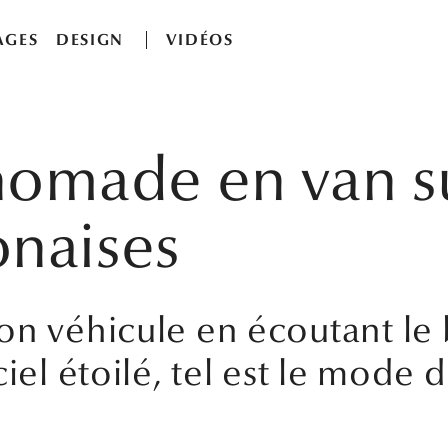
AGES
DESIGN
VIDÉOS
nomade en van su
onaises
on véhicule en écoutant le 
iel étoilé, tel est le mode 