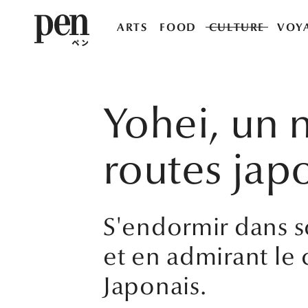
ARTS
FOOD
CULTURE
VOY
Yohei, un 
routes jap
S'endormir dans s
et en admirant le c
Japonais.