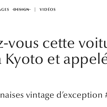
AGES
DESIGN
VIDÉOS
-vous cette voit
à Kyoto et appe
onaises vintage d’exception