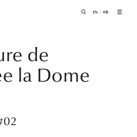
EN
FR
ure de
lée la Dome
 #02