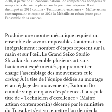
2010, il participe au concours national de compétences horlogères et
remporte la deuxième place dans la première catégorie. Il est
distingué en 2018 comme « Technicien d’excellence » (Maître artisan
contemporain) et reçoit en 2024 la Médaille au ruban jaune pour
l’ensemble de sa carrière.
Produire une montre mécanique requiert un
ensemble de savoirs impossibles à automatiser
intégralement : nombre d’étapes reposent sur la
main et sur l’œil. Le Grand Seiko Studio
Shizukuishi rassemble plusieurs artisans
hautement expérimentés, qui prennent en
charge l’assemblage des mouvements et le
casing
. À la tête de l’équipe dédiée au montage
et au réglage des mouvements, Tsutomu Itō
cumule vingt-cinq ans d’expérience. Il a reçu le
titre de « Technicien d’excellence » (Maître
artisan contemporain) décerné par le ministère
du Travail, et s’est vu remettre l’an dernier la