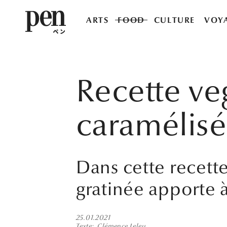
ARTS
FOOD
CULTURE
VOY
Recette ve
caramélisé
Dans cette recett
gratinée apporte 
25.01.2021
Texte
Clémence Leleu