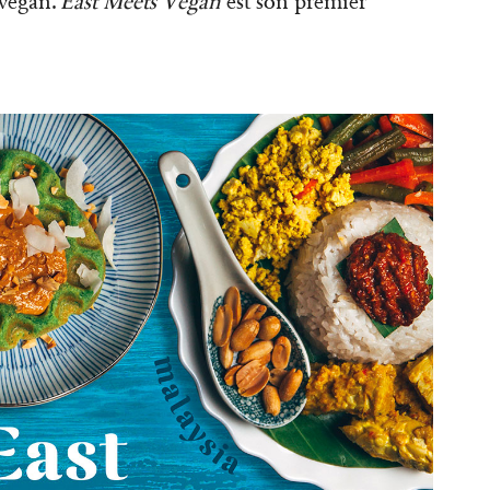
 vegan.
East Meets Vegan
est son premier