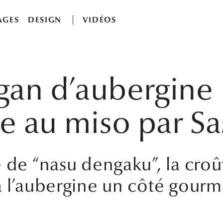
AGES
DESIGN
VIDÉOS
gan d’aubergine
e au miso par Sa
e de “nasu dengaku”, la cro
à l’aubergine un côté gour