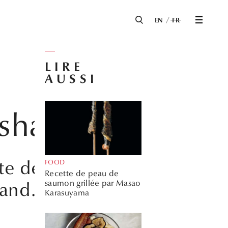
EN
FR
LIRE
AUSSI
sha Gill
ûte de sésame
FOOD
Recette de peau de
saumon grillée par Masao
mand.
Karasuyama