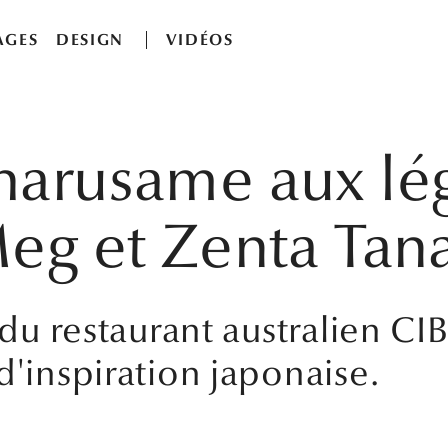
AGES
DESIGN
VIDÉOS
 harusame aux l
Meg et Zenta Tan
e du restaurant australien C
d'inspiration japonaise.