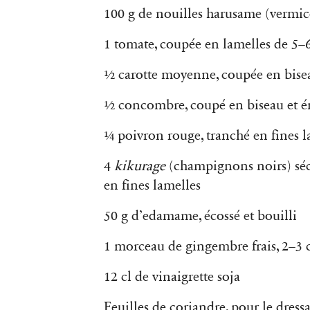
100 g de nouilles harusame (vermic
1 tomate, coupée en lamelles de 5–
½ carotte moyenne, coupée en bisea
½ concombre, coupé en biseau et é
¼ poivron rouge, tranché en fines l
4
kikurage
(champignons noirs) séch
en fines lamelles
50 g d’edamame, écossé et bouilli
1 morceau de gingembre frais, 2–3 c
12 cl de vinaigrette soja
Feuilles de coriandre, pour le dress