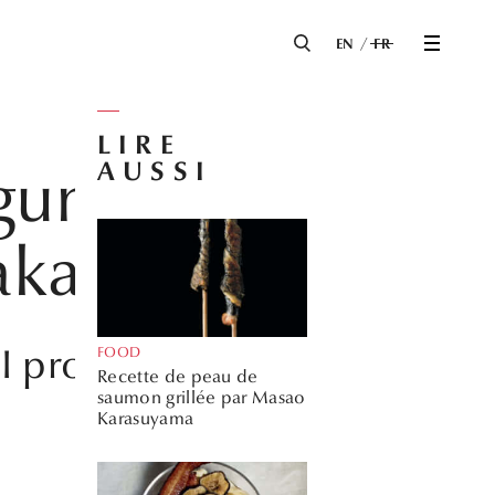
EN
FR
LIRE
AUSSI
égumes
aka
IBI proposent une
FOOD
Recette de peau de
saumon grillée par Masao
Karasuyama