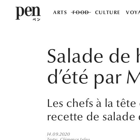
ARTS
FOOD
CULTURE
VOY
Salade de
d’été par 
Les chefs à la têt
recette de salade 
14.09.2020
Texte
Clémence Leleu