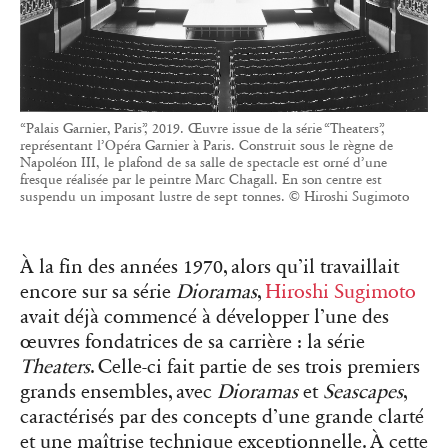
“Palais Garnier, Paris”, 2019. Œuvre issue de la série “Theaters”,
représentant l’Opéra Garnier à Paris. Construit sous le règne de
Napoléon III, le plafond de sa salle de spectacle est orné d’une
fresque réalisée par le peintre Marc Chagall. En son centre est
suspendu un imposant lustre de sept tonnes. © Hiroshi Sugimoto
À la fin des années 1970, alors qu’il travaillait
encore sur sa série
Dioramas
,
Hiroshi Sugimoto
avait déjà commencé à développer l’une des
œuvres fondatrices de sa carrière : la série
Theaters
. Celle-ci fait partie de ses trois premiers
grands ensembles, avec
Dioramas
et
Seascapes
,
caractérisés par des concepts d’une grande clarté
et une maîtrise technique exceptionnelle. À cette