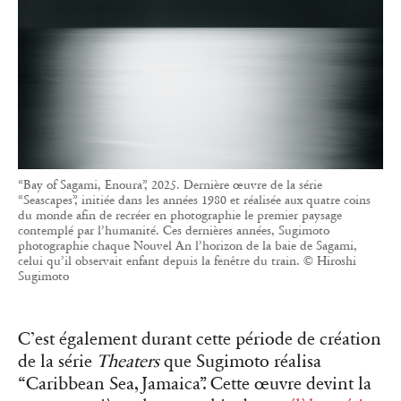
“Bay of Sagami, Enoura”, 2025. Dernière œuvre de la série
“Seascapes”, initiée dans les années 1980 et réalisée aux quatre coins
du monde afin de recréer en photographie le premier paysage
contemplé par l’humanité. Ces dernières années, Sugimoto
photographie chaque Nouvel An l’horizon de la baie de Sagami,
celui qu’il observait enfant depuis la fenêtre du train. © Hiroshi
Sugimoto
C’est également durant cette période de création
de la série
Theaters
que Sugimoto réalisa
“Caribbean Sea, Jamaica”. Cette œuvre devint la