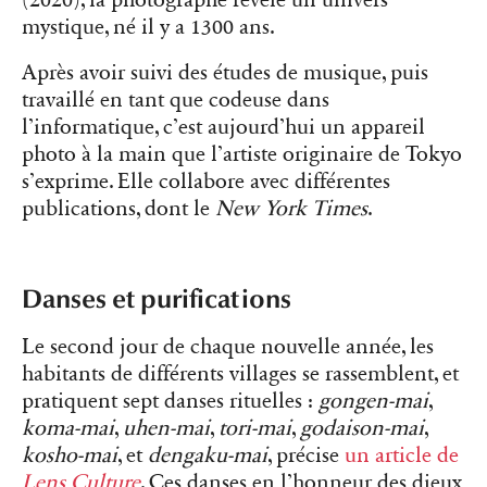
(2020), la photographe révèle un univers
mystique, né il y a 1300 ans.
Après avoir suivi des études de musique, puis
travaillé en tant que codeuse dans
l’informatique, c’est aujourd’hui un appareil
photo à la main que l’artiste originaire de Tokyo
s’exprime. Elle collabore avec différentes
publications, dont le
New York Times
.
Danses et purifications
Le second jour de chaque nouvelle année, les
habitants de différents villages se rassemblent, et
pratiquent sept danses rituelles :
gongen-mai
,
koma-mai
,
uhen-mai
,
tori-mai
,
godaison-mai
,
kosho-mai
, et
dengaku-mai
, précise
un article de
Lens Culture
. Ces danses en l’honneur des dieux