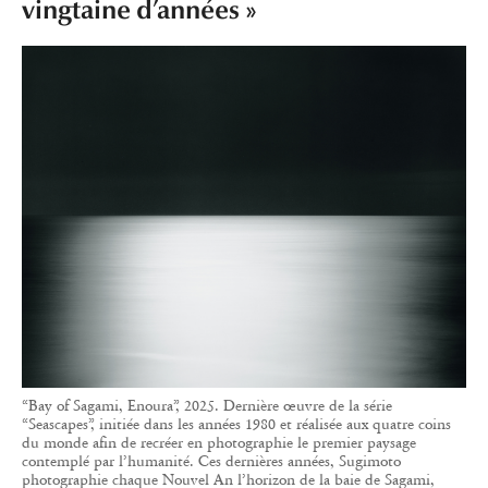
vingtaine d’années »
“Bay of Sagami, Enoura”, 2025. Dernière œuvre de la série
“Seascapes”, initiée dans les années 1980 et réalisée aux quatre coins
du monde afin de recréer en photographie le premier paysage
contemplé par l’humanité. Ces dernières années, Sugimoto
photographie chaque Nouvel An l’horizon de la baie de Sagami,