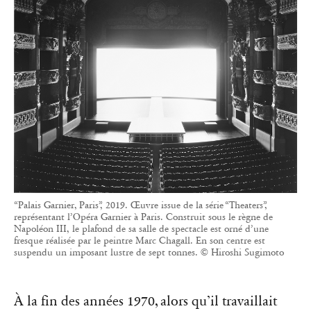
“Palais Garnier, Paris”, 2019. Œuvre issue de la série “Theaters”,
représentant l’Opéra Garnier à Paris. Construit sous le règne de
Napoléon III, le plafond de sa salle de spectacle est orné d’une
fresque réalisée par le peintre Marc Chagall. En son centre est
suspendu un imposant lustre de sept tonnes. © Hiroshi Sugimoto
À la fin des années 1970, alors qu’il travaillait