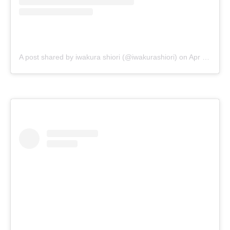
A post shared by iwakura shiori (@iwakurashiori)
on
Apr 8, 2019 at 8:25am PDT