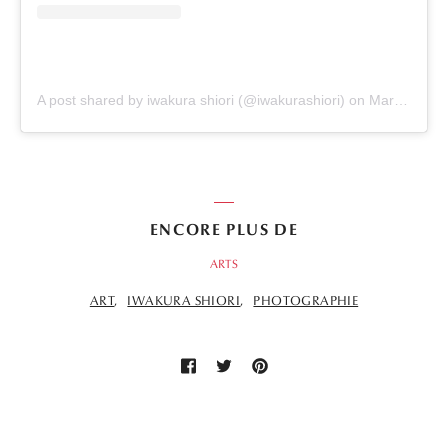
A post shared by iwakura shiori (@iwakurashiori)
on
Mar 2, 2019 at 7:58am PST
ENCORE PLUS DE
ARTS
ART
IWAKURA SHIORI
PHOTOGRAPHIE