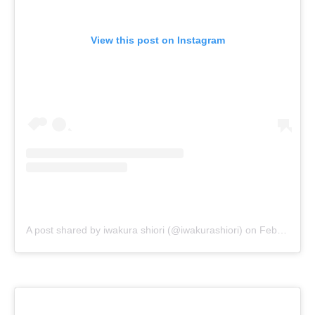
View this post on Instagram
A post shared by iwakura shiori (@iwakurashiori)
on
Feb 5, 2019 at 9:19am PST