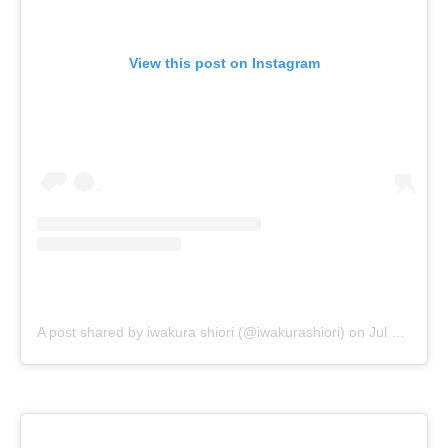
View this post on Instagram
A post shared by iwakura shiori (@iwakurashiori)
on
Jul 5, 2019 at 9:55am PDT