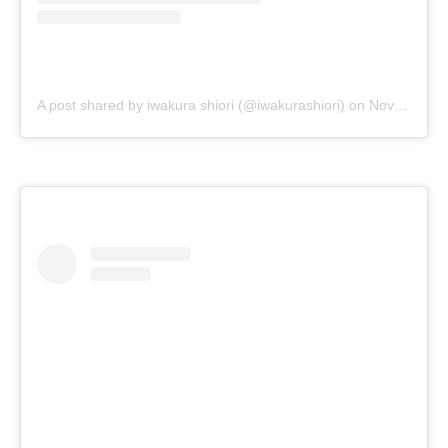
A post shared by iwakura shiori (@iwakurashiori)
on
Nov 22, 2018 at 6:50am PST