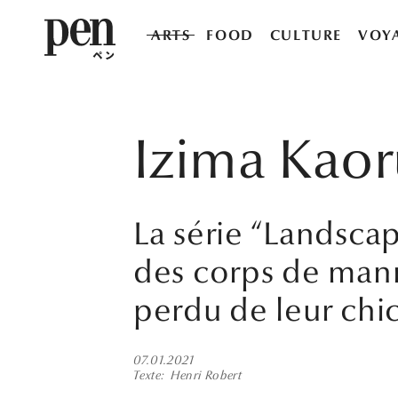
ARTS
FOOD
CULTURE
VOY
Izima Kaor
La série “Landsca
des corps de mann
perdu de leur chic
07.01.2021
Texte
Henri Robert