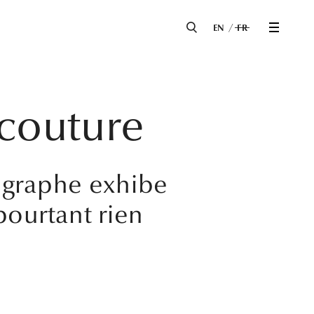
EN
FR
 couture
ographe exhibe
pourtant rien