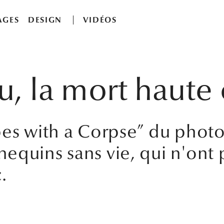
AGES
DESIGN
VIDÉOS
u, la mort haute
pes with a Corpse” du phot
equins sans vie, qui n'ont 
.