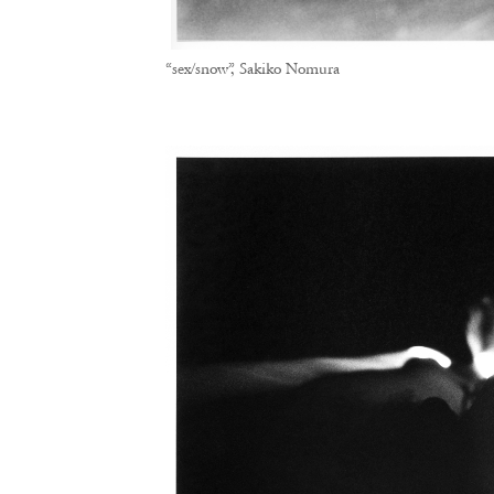
“sex/snow”, Sakiko Nomura