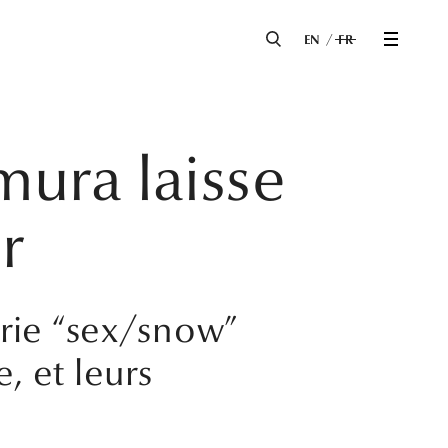
EN
FR
ura laisse
r
rie “sex/snow”
e, et leurs