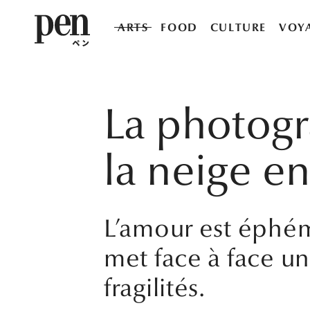
ARTS
FOOD
CULTURE
VOY
La photogr
la neige e
L’amour est éphém
met face à face un 
fragilités.