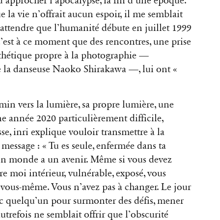
’approcher l’apocalypse, la fin d’une époque.
e la vie n’offrait aucun espoir, il me semblait
d’attendre que l’humanité débute en juillet 1999
, c’est à ce moment que des rencontres, une prise
sthétique propre à la photographie —
e la danseuse Naoko Shirakawa —, lui ont «
hemin vers la lumière, sa propre lumière, une
e année 2020 particulièrement difficile,
e, inri explique vouloir transmettre à la
 message : « Tu es seule, enfermée dans ta
ton monde a un avenir. Même si vous devez
tre moi intérieur, vulnérable, exposé, vous
 vous-même. Vous n’avez pas à changer. Le jour
ec quelqu’un pour surmonter des défis, mener
utrefois ne semblait offrir que l’obscurité