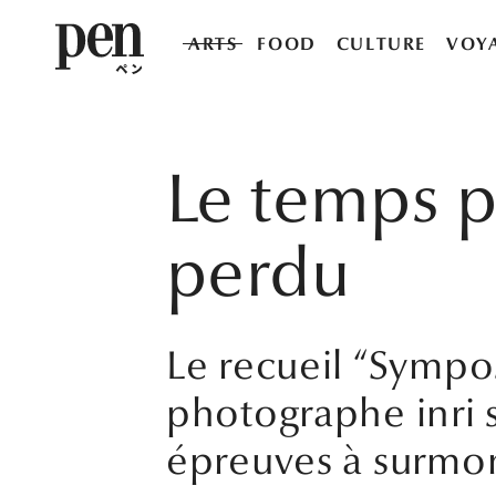
ARTS
FOOD
CULTURE
VOY
Le temps pa
perdu
Le recueil “Sympo
photographe inri s
épreuves à surmon