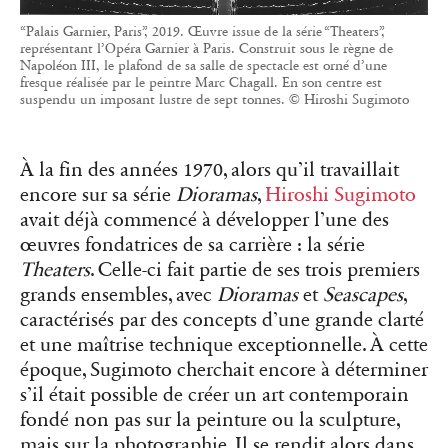
“Palais Garnier, Paris”, 2019. Œuvre issue de la série “Theaters”,
représentant l’Opéra Garnier à Paris. Construit sous le règne de
Napoléon III, le plafond de sa salle de spectacle est orné d’une
fresque réalisée par le peintre Marc Chagall. En son centre est
suspendu un imposant lustre de sept tonnes. © Hiroshi Sugimoto
À la fin des années 1970, alors qu’il travaillait
encore sur sa série
Dioramas
,
Hiroshi Sugimoto
avait déjà commencé à développer l’une des
œuvres fondatrices de sa carrière : la série
Theaters
. Celle-ci fait partie de ses trois premiers
grands ensembles, avec
Dioramas
et
Seascapes
,
caractérisés par des concepts d’une grande clarté
et une maîtrise technique exceptionnelle. À cette
époque, Sugimoto cherchait encore à déterminer
s’il était possible de créer un art contemporain
fondé non pas sur la peinture ou la sculpture,
mais sur la photographie. Il se rendit alors dans