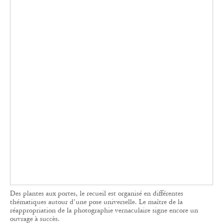
Des plantes aux portes, le recueil est organisé en différentes
thématiques autour d'une pose universelle. Le maître de la
réappropriation de la photographie vernaculaire signe encore un
ouvrage à succès.
À l’inverse de ce type de projets exceptionnels,
destinés à un public de connaisseurs voire de
collectionneurs, la maison d’édition sait aussi
toucher le grand public.
Ruches, 2400 A.E.C.
d’Aladin Borioli dit Apian, petit format
étonnant à la couverture jaune dédié à l’histoire
des ruches à travers la photographie et le
graphisme, fait partie des best-sellers de l’éditeur.
Plus accessible, il a réussi à séduire un public au-