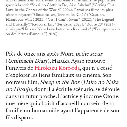
fait ses débuts en 2001 avant d'accéder à une immense popularité
grâce à la série “Sekai no Chūshin De, Ai o Sakebu” (“Crying Out
Love in the Center of the World”, 2004). Parmi ses films les plus
récents figurent “Okusama wa, Toriatsukai Chūi” (“Caution,
Hazardous Wife”, 2021), “Yes, I Can't Swim” (2022), “The Legend
and Butterfly”, “Revolver Lily” (les deux, 2023), “Route 29” (2024)
ainsi que “Hito wa Naze Love Letter wo Kakunoka” (“Pourquoi écrit-
on des lettres d'amour ?”, 2026).
Près de onze ans après
Notre petite sœur
(
Umimachi Diary
), Haruka Ayase retrouve
l’univers de
Hirokazu Kore-eda
, qui n’a cessé
d’explorer les liens familiaux au cinéma. Son
nouveau film,
Sheep in the Box
(
Hako no Naka
no Hitsuji
), dont il a écrit le scénario, se déroule
dans un futur proche. L’actrice y incarne Otone,
une mère qui choisit d’accueillir au sein de sa
famille un humanoïde ayant l’apparence de son
fils disparu.