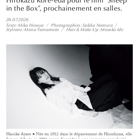
Hirokazu Kore-eda pour le film “Sheep
in the Box”, prochainement en salles.
28.07.2026
Texte
Mika Hosoya
Photographies
Sakiko Nomura
Stylisme
Mana Yamamoto
Hair & Make-Up
Masako Ide
Haruka Ayase ● Née en 1985 dans le département de Hiroshima, elle