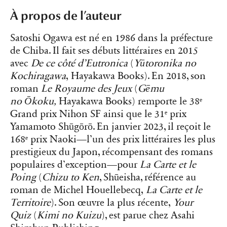
À propos de l’auteur
Satoshi Ogawa est né en 1986 dans la préfecture
de Chiba. Il fait ses débuts littéraires en 2015
avec
De ce côté d’Eutronica
(
Yūtoronika no
Kochiragawa
, Hayakawa Books). En 2018, son
roman
Le Royaume des Jeux
(
Gēmu
no
Ōkoku,
Hayakawa Books) remporte le 38ᵉ
Grand prix Nihon SF ainsi que le 31ᵉ prix
Yamamoto Shūgōrō. En janvier 2023, il reçoit le
168ᵉ prix Naoki—l’un des prix littéraires les plus
prestigieux du Japon, récompensant des romans
populaires d’exception—pour
La Carte et le
Poing
(
Chizu to Ken
, Shūeisha, référence au
roman de Michel Houellebecq,
La Carte et le
Territoire
). Son œuvre la plus récente,
Your
Quiz
(
Kimi no Kuizu
), est parue chez Asahi