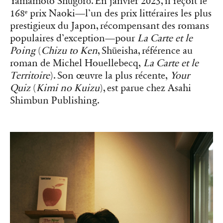
Yamamoto Shūgōrō. En janvier 2023, il reçoit le
168ᵉ prix Naoki—l’un des prix littéraires les plus
prestigieux du Japon, récompensant des romans
populaires d’exception—pour
La Carte et le
Poing
(
Chizu to Ken
, Shūeisha, référence au
roman de Michel Houellebecq,
La Carte et le
Territoire
). Son œuvre la plus récente,
Your
Quiz
(
Kimi no Kuizu
), est parue chez Asahi
Shimbun Publishing.