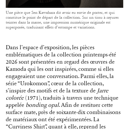
Une pièce que Sen Kawahara dit avoir eu envie de porter, et qui
constitue le point de départ de la collection. Sur un tissu à rayures
teintes dans la masse, une impression numérique originale est
superposée, traduisant effets d’estompe et variations.
Dans l’espace d’exposition, les pièces
emblématiques de la collection printemps-été
2026 sont présentées en regard des œuvres de
Kamoda qui les ont inspirées, comme si elles
engageaient une conversation. Parmi elles, la
série “Urokomon”, cœur de la collection,
s’inspire des motifs et de la texture de
Jarre
colorée
(1971), traduits à travers une technique
appelée
bonding opal
. Afin de restituer cette
surface mate, près de soixante-dix combinaisons
de matériaux ont été expérimentées. La
“Curviness Shirt”, quant à elle, reprend les