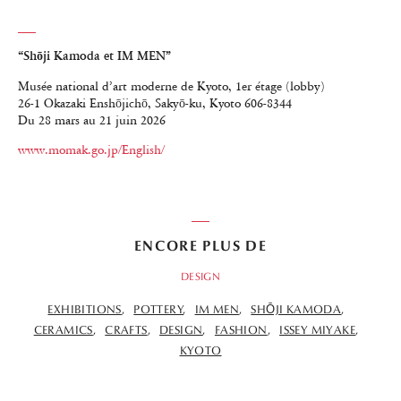
“Shōji Kamoda et IM MEN”
Musée national d’art moderne de Kyoto, 1er étage (lobby)
26-1 Okazaki Enshōjichō, Sakyō-ku, Kyoto 606-8344
Du 28 mars au 21 juin 2026
www.momak.go.jp/English/
ENCORE PLUS DE
DESIGN
EXHIBITIONS
POTTERY
IM MEN
SHŌJI KAMODA
CERAMICS
CRAFTS
DESIGN
FASHION
ISSEY MIYAKE
KYOTO