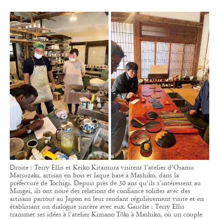
Droite : Terry Ellis et Keiko Kitamura visitent l’atelier d’Osamu
Matsuzaki, artisan en bois et laque basé à Mashiko, dans la
préfecture de Tochigi. Depuis près de 30 ans qu’ils s’intéressent au
Mingei, ils ont noué des relations de confiance solides avec des
artisans partout au Japon en leur rendant régulièrement visite et en
établissant un dialogue sincère avec eux. Gauche : Terry Ellis
transmet ses idées à l’atelier Kimano Tōki à Mashiko, où un couple