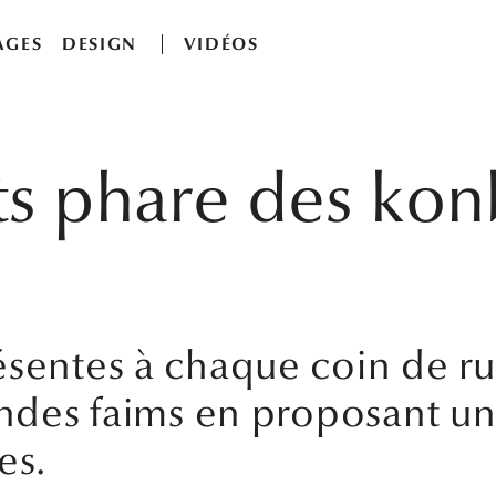
AGES
DESIGN
VIDÉOS
ts phare des kon
ésentes à chaque coin de r
randes faims en proposant u
es.