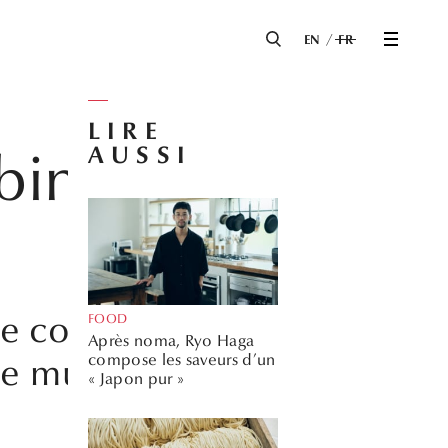
EN
FR
LIRE
AUSSI
bini au
ue comblent les
FOOD
Après noma, Ryo Haga
compose les saveurs d’un
ne multitude de
« Japon pur »