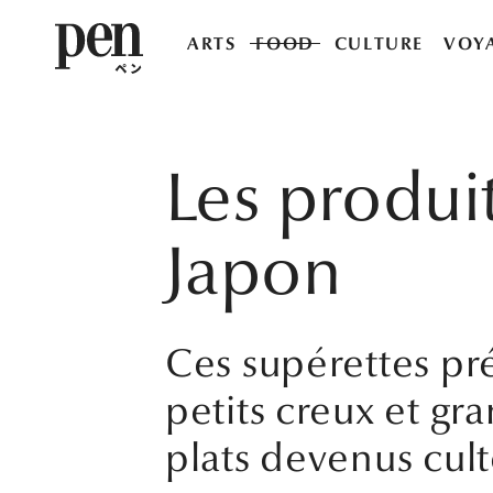
ARTS
FOOD
CULTURE
VOY
Les produi
Japon
Ces supérettes pr
petits creux et g
plats devenus cult