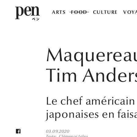
ARTS
FOOD
CULTURE
VOY
Maquereau 
Tim Ander
Le chef américain 
japonaises en faisa
03.09.2020
Texte
Clémence Leleu