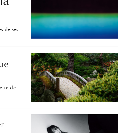
la
 de ses
que
ette de
er