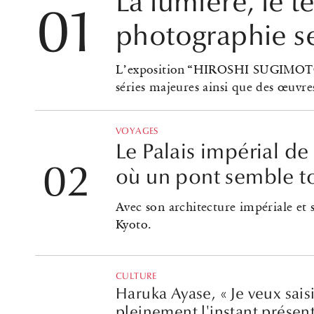
La lumière, le te
photographie s
L’exposition “HIROSHI SUGIMOTO:
séries majeures ainsi que des œuvres
VOYAGES
Le Palais impérial d
où un pont semble tou
Avec son architecture impériale et s
Kyoto.
CULTURE
Haruka Ayase, « Je veux sai
pleinement l'instant présent