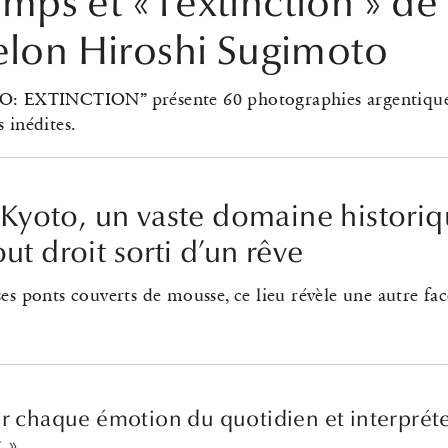
mps et « l’extinction » de 
elon Hiroshi Sugimoto
 EXTINCTION” présente 60 photographies argentiques
 inédites.
e Kyoto, un vaste domaine histori
t droit sorti d’un rêve
es ponts couverts de mousse, ce lieu révèle une autre fac
sir chaque émotion du quotidien et interprét
 »