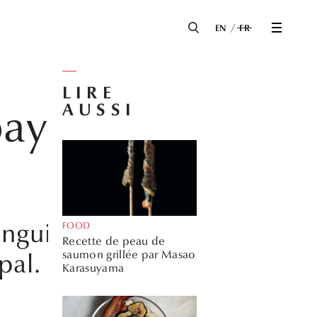
EN
FR
LIRE
AUSSI
ayaki par
anguilles kabayaki
FOOD
Recette de peau de
saumon grillée par Masao
pal.
Karasuyama