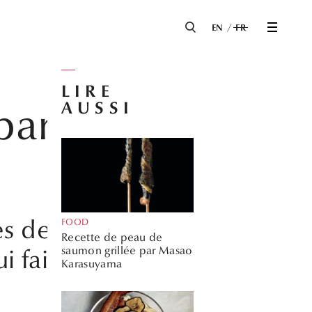
EN
FR
LIRE
AUSSI
 par Emi
s desserts
FOOD
Recette de peau de
saumon grillée par Masao
 fait l’impasse
Karasuyama