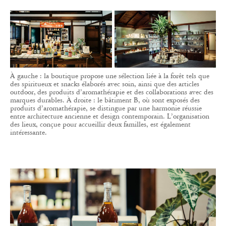
À gauche : la boutique propose une sélection liée à la forêt tels que
des spiritueux et snacks élaborés avec soin, ainsi que des articles
outdoor, des produits d’aromathérapie et des collaborations avec des
marques durables. À droite : le bâtiment B, où sont exposés des
produits d’aromathérapie, se distingue par une harmonie réussie
entre architecture ancienne et design contemporain. L’organisation
des lieux, conçue pour accueillir deux familles, est également
intéressante.