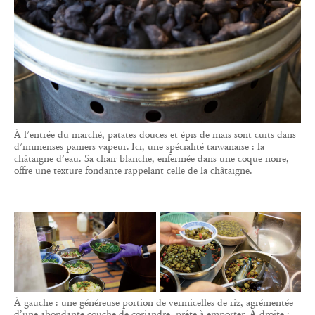
À l’entrée du marché, patates douces et épis de maïs sont cuits dans
d’immenses paniers vapeur. Ici, une spécialité taïwanaise : la
châtaigne d’eau. Sa chair blanche, enfermée dans une coque noire,
offre une texture fondante rappelant celle de la châtaigne.
À gauche : une généreuse portion de vermicelles de riz, agrémentée
d’une abondante couche de coriandre, prête à emporter. À droite :