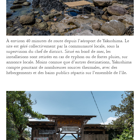
À environ 40 minutes de route depuis l’aéroport de Yakushima. Le
site est géré collectivement par la communauté locale, sous la
supervision du chef de district. Situé en bord de mer, les
installations sont retirées en cas de typhon ou de fortes pluies, sur
annonce locale. Moins connue que d’autres destinations, Yakushima
compte pourtant de nombreuses sources thermales, avec des
hébergements et des bains publics répartis sur l’ensemble de l’île.