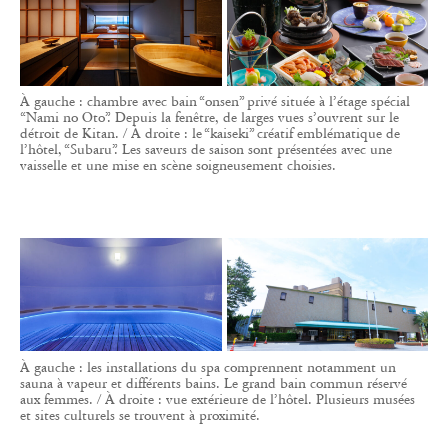
À gauche : chambre avec bain “onsen” privé située à l’étage spécial
“Nami no Oto”. Depuis la fenêtre, de larges vues s’ouvrent sur le
détroit de Kitan. / À droite : le “kaiseki” créatif emblématique de
l’hôtel, “Subaru”. Les saveurs de saison sont présentées avec une
vaisselle et une mise en scène soigneusement choisies.
À gauche : les installations du spa comprennent notamment un
sauna à vapeur et différents bains. Le grand bain commun réservé
aux femmes. / À droite : vue extérieure de l’hôtel. Plusieurs musées
et sites culturels se trouvent à proximité.