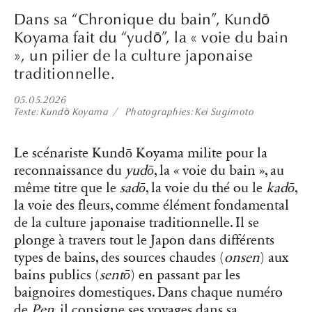
Dans sa “Chronique du bain”, Kundō
Koyama fait du “yudō”, la « voie du bain
», un pilier de la culture japonaise
traditionnelle.
05.05.2026
Texte
Kundō Koyama
Photographies
Kei Sugimoto
Le scénariste Kundō Koyama milite pour la
reconnaissance du
yudō
, la « voie du bain », au
même titre que le
sadō
, la voie du thé ou le
kadō
,
la voie des fleurs, comme élément fondamental
de la culture japonaise traditionnelle. Il se
plonge à travers tout le Japon dans différents
types de bains, des sources chaudes (
onsen
) aux
bains publics (
sentō
) en passant par les
baignoires domestiques. Dans chaque numéro
de
Pen
, il consigne ses voyages dans sa