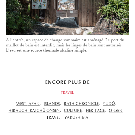
À l’entrée, un espace de change sommaire est aménagé. Le port du
maillot de bain est interdit, mais les linges de bain sont autorisés.
L’eau est une source thermale alcaline simple.
ENCORE PLUS DE
TRAVEL
WEST JAPAN
ISLANDS
BATH CHRONICLE
YUDŌ
HIRAUCHI KAICHŪ ONSEN
CULTURE
HERITAGE
ONSEN
TRAVEL
YAKUSHIMA