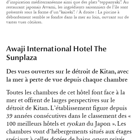
d’inspiration méditerranéenne ainsi que des plats “teppanyaki”. Au
restaurant japonais Awami, les ingrédients saisonniers de l’île sont
présentés sous la forme d’un “kaiseki”. / À droite : La piscine à
débordement semble se fondre dans la mer au loin, ouvrant sur de
vastes vues côtières.
Awaji International Hotel The
Sunplaza
Des vues ouvertes sur le détroit de Kitan, avec
la mer à perte de vue depuis chaque chambre
Toutes les chambres de cet hôtel font face à la
mer et offrent de larges perspectives sur le
détroit de Kitan. L’établissement figure depuis
39 années consécutives dans le classement des «
100 meilleurs hôtels et
ryokan
du Japon ». Les
chambres vont d’hébergements situés aux étages
spéciaux à celles dotées de bains
onsen
privés,