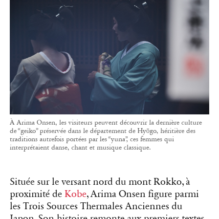
À Arima Onsen, les visiteurs peuvent découvrir la dernière culture
de “geiko” préservée dans le département de Hyōgo, héritière des
traditions autrefois portées par les “yuna”, ces femmes qui
interprétaient danse, chant et musique classique.
Située sur le versant nord du mont Rokko, à
proximité de
Kobe
, Arima Onsen figure parmi
les Trois Sources Thermales Anciennes du
Japon. Son histoire remonte aux premiers textes