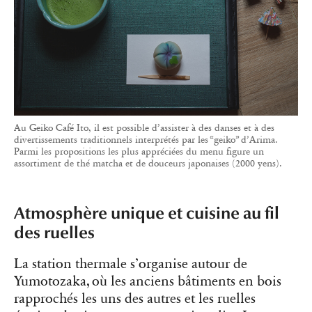
Au Geiko Café Ito, il est possible d’assister à des danses et à des
divertissements traditionnels interprétés par les “geiko” d’Arima.
Parmi les propositions les plus appréciées du menu figure un
assortiment de thé matcha et de douceurs japonaises (2000 yens).
Atmosphère unique et cuisine au fil
des ruelles
La station thermale s’organise autour de
Yumotozaka, où les anciens bâtiments en bois
rapprochés les uns des autres et les ruelles