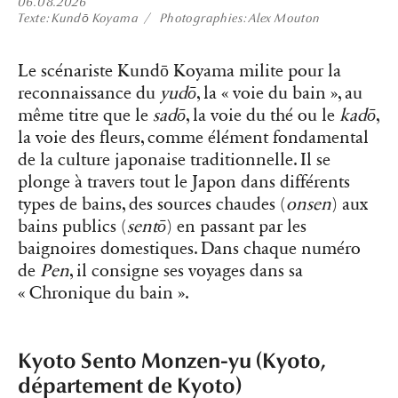
06.08.2026
Texte
Kundō Koyama
Photographies
Alex Mouton
Le scénariste Kundō Koyama milite pour la
reconnaissance du
yudō
, la « voie du bain », au
même titre que le
sadō
, la voie du thé ou le
kadō
,
la voie des fleurs, comme élément fondamental
de la culture japonaise traditionnelle. Il se
plonge à travers tout le Japon dans différents
types de bains, des sources chaudes (
onsen
) aux
bains publics (
sentō
) en passant par les
baignoires domestiques. Dans chaque numéro
de
Pen
, il consigne ses voyages dans sa
« Chronique du bain ».
Kyoto Sento Monzen-yu (Kyoto,
département de Kyoto)