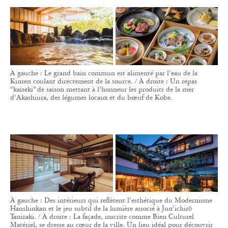
À gauche : Le grand bain commun est alimenté par l’eau de la
Kinsen coulant directement de la source. / À droite : Un repas
“kaiseki” de saison mettant à l’honneur les produits de la mer
d’Akashiura, des légumes locaux et du bœuf de Kobe.
À gauche : Des intérieurs qui reflètent l’esthétique du Modernisme
Hanshinkan et le jeu subtil de la lumière associé à Jun’ichirō
Tanizaki. / À droite : La façade, inscrite comme Bien Culturel
Matériel, se dresse au cœur de la ville. Un lieu idéal pour découvrir