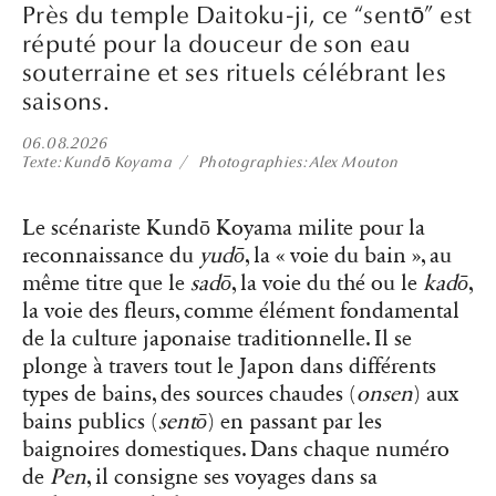
Près du temple Daitoku-ji, ce “sentō” est
réputé pour la douceur de son eau
souterraine et ses rituels célébrant les
saisons.
06.08.2026
Texte
Kundō Koyama
Photographies
Alex Mouton
Le scénariste Kundō Koyama milite pour la
reconnaissance du
yudō
, la « voie du bain », au
même titre que le
sadō
, la voie du thé ou le
kadō
,
la voie des fleurs, comme élément fondamental
de la culture japonaise traditionnelle. Il se
plonge à travers tout le Japon dans différents
types de bains, des sources chaudes (
onsen
) aux
bains publics (
sentō
) en passant par les
baignoires domestiques. Dans chaque numéro
de
Pen
, il consigne ses voyages dans sa