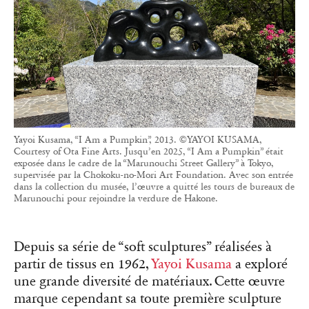
Yayoi Kusama, “I Am a Pumpkin”, 2013. ©YAYOI KUSAMA,
Courtesy of Ota Fine Arts. Jusqu’en 2025, “I Am a Pumpkin” était
exposée dans le cadre de la “Marunouchi Street Gallery” à Tokyo,
supervisée par la Chokoku-no-Mori Art Foundation. Avec son entrée
dans la collection du musée, l’œuvre a quitté les tours de bureaux de
Marunouchi pour rejoindre la verdure de Hakone.
Depuis sa série de “soft sculptures” réalisées à
partir de tissus en 1962,
Yayoi Kusama
a exploré
une grande diversité de matériaux. Cette œuvre
marque cependant sa toute première sculpture