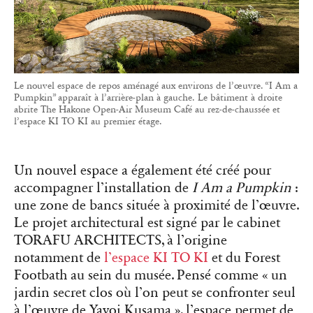
Le nouvel espace de repos aménagé aux environs de l’œuvre. “I Am a
Pumpkin” apparaît à l’arrière-plan à gauche. Le bâtiment à droite
abrite The Hakone Open-Air Museum Café au rez-de-chaussée et
l’espace KI TO KI au premier étage.
Un nouvel espace a également été créé pour
accompagner l’installation de
I Am a Pumpkin
:
une zone de bancs située à proximité de l’œuvre.
Le projet architectural est signé par le cabinet
TORAFU ARCHITECTS, à l’origine
notamment de
l’espace KI TO KI
et du Forest
Footbath au sein du musée. Pensé comme « un
jardin secret clos où l’on peut se confronter seul
à l’œuvre de Yayoi Kusama », l’espace permet de