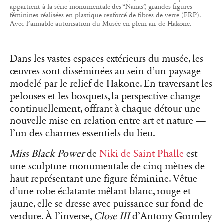
appartient à la série monumentale des “Nanas”, grandes figures
féminines réalisées en plastique renforcé de fibres de verre (FRP).
Avec l’aimable autorisation du Musée en plein air de Hakone.
Dans les vastes espaces extérieurs du musée, les
œuvres sont disséminées au sein d’un paysage
modelé par le relief de Hakone. En traversant les
pelouses et les bosquets, la perspective change
continuellement, offrant à chaque détour une
nouvelle mise en relation entre art et nature —
l’un des charmes essentiels du lieu.
Miss Black Power
de
Niki de Saint Phalle
est
une sculpture monumentale de cinq mètres de
haut représentant une figure féminine. Vêtue
d’une robe éclatante mêlant blanc, rouge et
jaune, elle se dresse avec puissance sur fond de
verdure. À l’inverse,
Close III
d’Antony Gormley