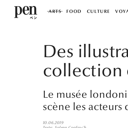
ARTS
FOOD
CULTURE
VOY
Des illustr
collection
Le musée londoni
scène les acteurs d
10.06.2019
Texte
Solenn Cordroc'h