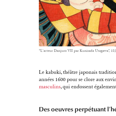
“L'acteur Danjuro VII par Kunisada Utagawa”, 18
Le kabuki, théâtre japonais traditi
années 1600 pour se clore aux envi
masculins
, qui endossent également
Des oeuvres perpétuant l’hé