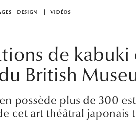
AGES
DESIGN
VIDÉOS
ations de kabuki 
 du British Mus
en possède plus de 300 es
e cet art théâtral japonais 