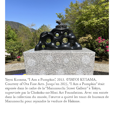
Yayoi Kusama, “I Am a Pumpkin”, 2013. ©YAYOI KUSAMA,
Courtesy of Ota Fine Arts. Jusqu’en 2025, “I Am a Pumpkin” était
exposée dans le cadre de la “Marunouchi Street Gallery” à Tokyo,
supervisée par la Chokoku-no-Mori Art Foundation. Avec son entrée
dans la collection du musée, l’œuvre a quitté les tours de bureaux de
Marunouchi pour rejoindre la verdure de Hakone.