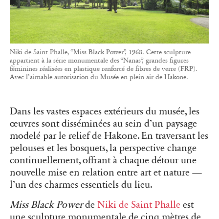
Niki de Saint Phalle, “Miss Black Power”, 1968. Cette sculpture
appartient à la série monumentale des “Nanas”, grandes figures
féminines réalisées en plastique renforcé de fibres de verre (FRP).
Avec l’aimable autorisation du Musée en plein air de Hakone.
Dans les vastes espaces extérieurs du musée, les
œuvres sont disséminées au sein d’un paysage
modelé par le relief de Hakone. En traversant les
pelouses et les bosquets, la perspective change
continuellement, offrant à chaque détour une
nouvelle mise en relation entre art et nature —
l’un des charmes essentiels du lieu.
Miss Black Power
de
Niki de Saint Phalle
est
une sculpture monumentale de cinq mètres de