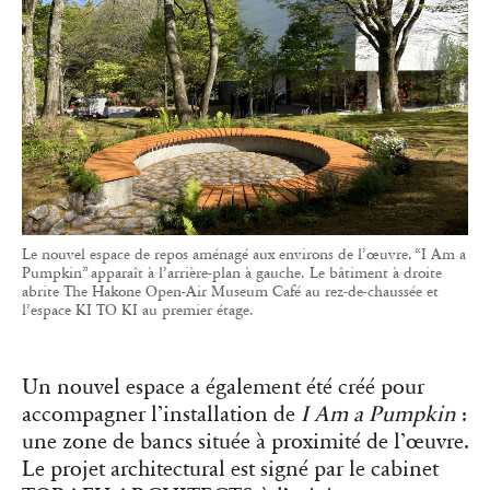
Le nouvel espace de repos aménagé aux environs de l’œuvre. “I Am a
Pumpkin” apparaît à l’arrière-plan à gauche. Le bâtiment à droite
abrite The Hakone Open-Air Museum Café au rez-de-chaussée et
l’espace KI TO KI au premier étage.
Un nouvel espace a également été créé pour
accompagner l’installation de
I Am a Pumpkin
:
une zone de bancs située à proximité de l’œuvre.
Le projet architectural est signé par le cabinet