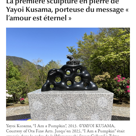
La première sculpture en pierre de
Yayoi Kusama, porteuse du message «
l’amour est éternel »
Yayoi Kusama, “I Am a Pumpkin”, 2013. ©YAYOI KUSAMA,
Courtesy of Ota Fine Arts. Jusqu’en 2025, “I Am a Pumpkin” était