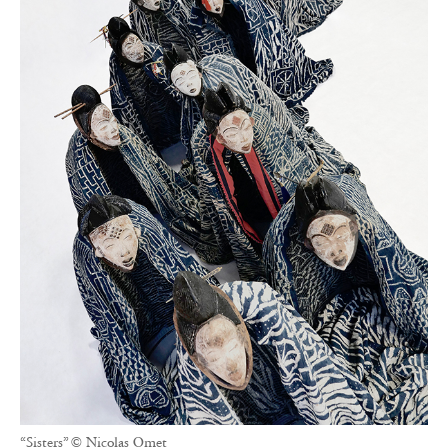
“Sisters” © Nicolas Omet