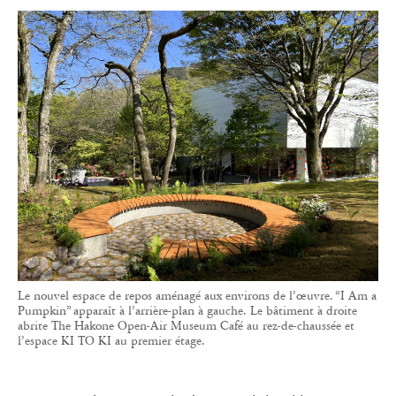
Le nouvel espace de repos aménagé aux environs de l’œuvre. “I Am a
Pumpkin” apparaît à l’arrière-plan à gauche. Le bâtiment à droite
abrite The Hakone Open-Air Museum Café au rez-de-chaussée et
l’espace KI TO KI au premier étage.