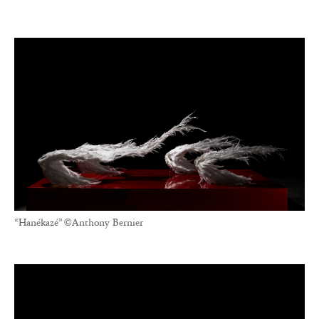
“Hanékazé” ©Anthony Bernier