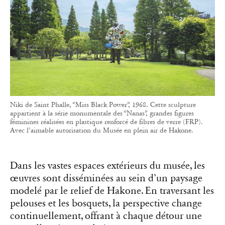
Niki de Saint Phalle, “Miss Black Power”, 1968. Cette sculpture
appartient à la série monumentale des “Nanas”, grandes figures
féminines réalisées en plastique renforcé de fibres de verre (FRP).
Avec l’aimable autorisation du Musée en plein air de Hakone.
Dans les vastes espaces extérieurs du musée, les
œuvres sont disséminées au sein d’un paysage
modelé par le relief de Hakone. En traversant les
pelouses et les bosquets, la perspective change
continuellement, offrant à chaque détour une