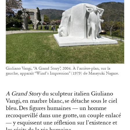
Giuliano Vangi, “A Grand Story”, 2004. À l’arrière-plan, sur la
gauche, apparaît “Wind’s Impression” (1979) de Masayuki Nagare.
A Grand Story
du sculpteur italien Giuliano
Vangi, en marbre blanc, se détache sous le ciel
bleu. Des figures humaines — un homme
recroquevillé dans une grotte, un couple enlacé
— y esquissent une réflexion sur l’existence et