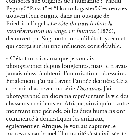
consacrés aux origines de l’humanité : “
Mbuti
Pygmy”
, “
Pokot”
et “
Homo Ergaster”
. Ces œuvres
trouvent leur origine dans un ouvrage de
Friedrich Engels,
Le rôle du travail dans la
transformation du singe en homme
(1876),
découvert par Sugimoto lorsqu’il était lycéen et
qui exerça sur lui une influence considérable.
« C’était un diorama que je voulais
photographier depuis longtemps, mais je n’avais
jamais réussi à obtenir l’autorisation nécessaire.
Finalement, j’ai pu l’avoir l’année dernière. Cela
a permis d’achever ma série
Dioramas
. J’ai
photographié un diorama représentant la vie des
chasseurs-cueilleurs en Afrique, ainsi qu’un autre
montrant une période où les êtres humains ont
commencé à domestiquer les animaux,
également en Afrique. Je voulais capturer le
processus par lequel l’humanité s’est civilisée, tel