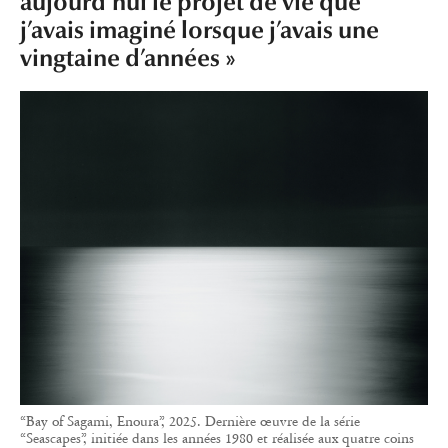
aujourd’hui le projet de vie que
j’avais imaginé lorsque j’avais une
vingtaine d’années »
“Bay of Sagami, Enoura”, 2025. Dernière œuvre de la série
“Seascapes”, initiée dans les années 1980 et réalisée aux quatre coins