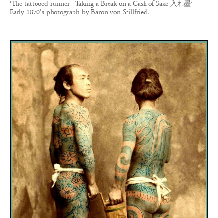
‘The tattooed runner - Taking a Break on a Cask of Sake 入れ墨’
Early 1870's photograph by Baron von Stillfried.