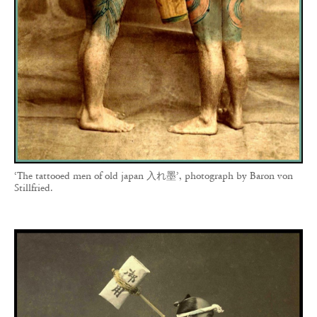
‘The tattooed men of old japan 入れ墨’, photograph by Baron von
Stillfried.