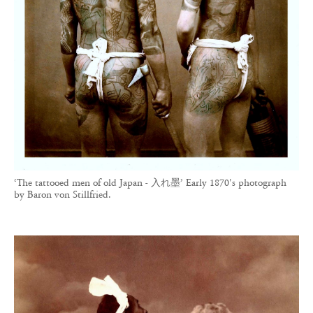
‘The tattooed men of old Japan - 入れ墨’ Early 1870's photograph
by Baron von Stillfried.