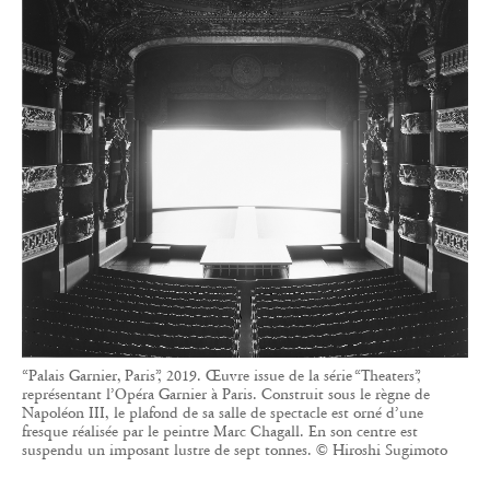
“Palais Garnier, Paris”, 2019. Œuvre issue de la série “Theaters”,
représentant l’Opéra Garnier à Paris. Construit sous le règne de
Napoléon III, le plafond de sa salle de spectacle est orné d’une
fresque réalisée par le peintre Marc Chagall. En son centre est
suspendu un imposant lustre de sept tonnes. © Hiroshi Sugimoto