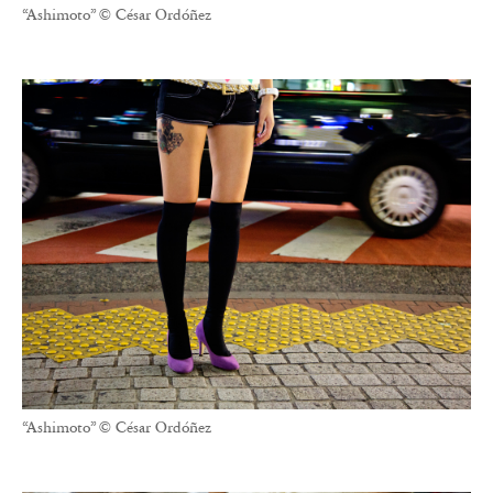
“Ashimoto” © César Ordóñez
“Ashimoto” © César Ordóñez