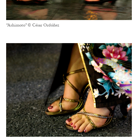
“Ashimoto” © César Ordóñez