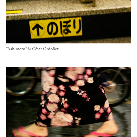
“Ashimoto” © César Ordóñez