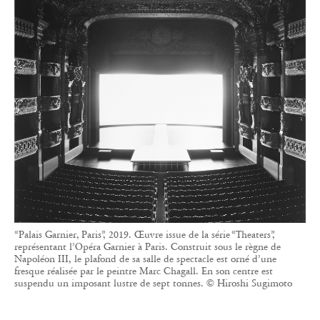
“Palais Garnier, Paris”, 2019. Œuvre issue de la série “Theaters”,
représentant l’Opéra Garnier à Paris. Construit sous le règne de
Napoléon III, le plafond de sa salle de spectacle est orné d’une
fresque réalisée par le peintre Marc Chagall. En son centre est
suspendu un imposant lustre de sept tonnes. © Hiroshi Sugimoto