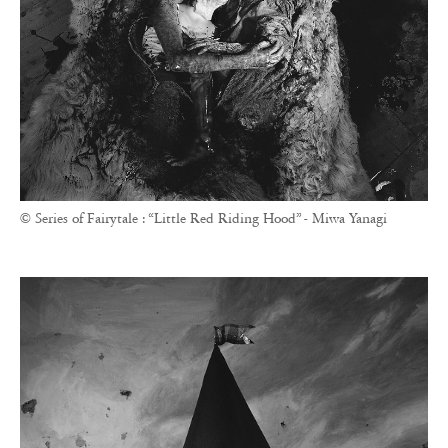
© Series of Fairytale : “Little Red Riding Hood” - Miwa Yanagi