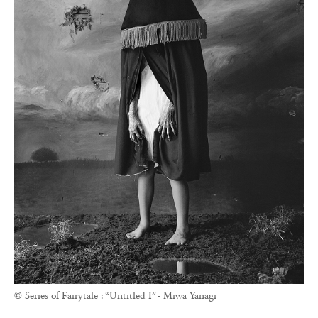
© Series of Fairytale : “Untitled I” - Miwa Yanagi