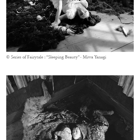
© Series of Fairytale : “Sleeping Beauty” - Miwa Yanagi