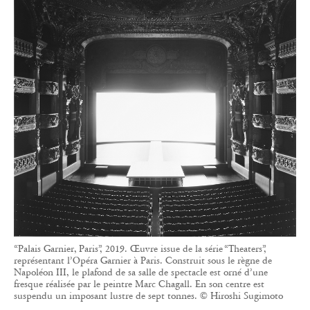
“Palais Garnier, Paris”, 2019. Œuvre issue de la série “Theaters”,
représentant l’Opéra Garnier à Paris. Construit sous le règne de
Napoléon III, le plafond de sa salle de spectacle est orné d’une
fresque réalisée par le peintre Marc Chagall. En son centre est
suspendu un imposant lustre de sept tonnes. © Hiroshi Sugimoto