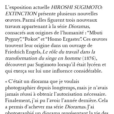
L’exposition actuelle
HIROSHI SUGIMOTO:
EXTINCTION
présente plusieurs nouvelles
œuvres. Parmi elles figurent trois nouveaux
travaux appartenant à la série
Dioramas
,
consacrés aux origines de l’humanité : “
Mbuti
Pygmy”
, “
Pokot”
et “
Homo Ergaster”
. Ces œuvres
trouvent leur origine dans un ouvrage de
Friedrich Engels,
Le rôle du travail dans la
transformation du singe en homme
(1876),
découvert par Sugimoto lorsqu’il était lycéen et
qui exerça sur lui une influence considérable.
« C’était un diorama que je voulais
photographier depuis longtemps, mais je n’avais
jamais réussi à obtenir l’autorisation nécessaire.
Finalement, j’ai pu l’avoir l’année dernière. Cela
a permis d’achever ma série
Dioramas
. J’ai
photographié un diorama représentant la vie des