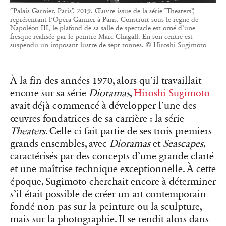
“Palais Garnier, Paris”, 2019. Œuvre issue de la série “Theaters”,
représentant l’Opéra Garnier à Paris. Construit sous le règne de
Napoléon III, le plafond de sa salle de spectacle est orné d’une
fresque réalisée par le peintre Marc Chagall. En son centre est
suspendu un imposant lustre de sept tonnes. © Hiroshi Sugimoto
À la fin des années 1970, alors qu’il travaillait
encore sur sa série
Dioramas
,
Hiroshi Sugimoto
avait déjà commencé à développer l’une des
œuvres fondatrices de sa carrière : la série
Theaters
. Celle-ci fait partie de ses trois premiers
grands ensembles, avec
Dioramas
et
Seascapes
,
caractérisés par des concepts d’une grande clarté
et une maîtrise technique exceptionnelle. À cette
époque, Sugimoto cherchait encore à déterminer
s’il était possible de créer un art contemporain
fondé non pas sur la peinture ou la sculpture,
mais sur la photographie. Il se rendit alors dans