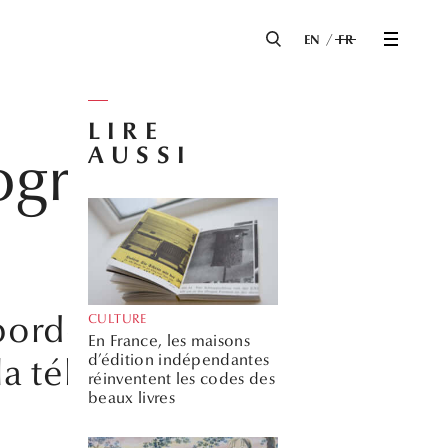
EN
FR
LIRE
AUSSI
iographie
aborde ses débuts
CULTURE
En France, les maisons
d’édition indépendantes
la télévision puis
réinventent les codes des
beaux livres