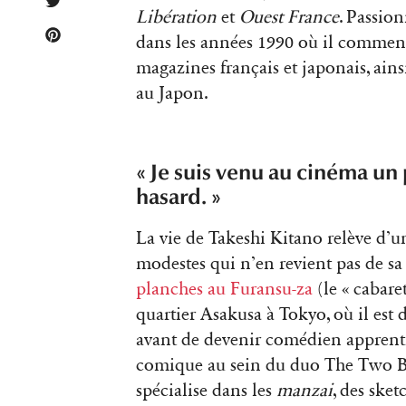
Libération
et
Ouest France
. Passion
dans les années 1990 où il commenc
magazines français et japonais, ains
au Japon.
« Je suis venu au cinéma u
hasard. »
La vie de Takeshi Kitano relève d’u
modestes qui n’en revient pas de sa
planches au Furansu-za
(le « cabare
quartier Asakusa à Tokyo, où il e
avant de devenir comédien apprenti
comique au sein du duo The Two Be
spécialise dans les
manzai
, des ske