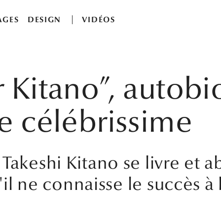
AGES
DESIGN
VIDÉOS
r Kitano”, autob
re célébrissime
Takeshi Kitano se livre et 
u'il ne connaisse le succès à 