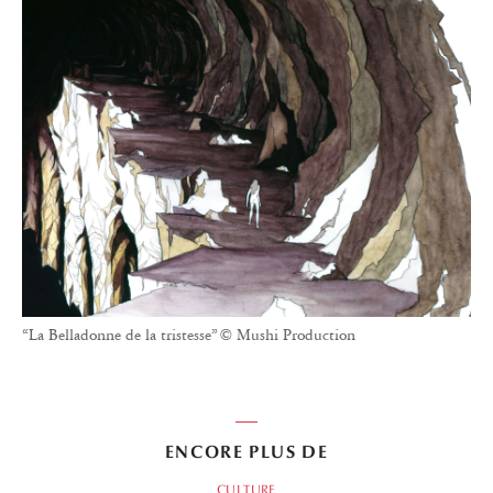
“La Belladonne de la tristesse” © Mushi Production
ENCORE PLUS DE
CULTURE
OSAMU TEZUKA
ANIMATED MOVIES
BELLADONNA OF SADNESS
EIICHI YAMAMOTO
MUSHI PRODUCTION
MASAHIKO SATO
JAZZ-FUSION