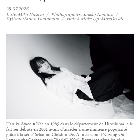
Haruka Ayase ● Née en 1985 dans le département de Hiroshima, elle
fait ses débuts en 2001 avant d'accéder à une immense popularité
grâce à la série “Sekai no Chūshin De, Ai o Sakebu” (“Crying Out
Love in the Center of the World”, 2004). Parmi ses films les plus
récents figurent “Okusama wa, Toriatsukai Chūi” (“Caution,
Hazardous Wife”, 2021), “Yes, I Can't Swim” (2022), “The Legend
and Butterfly”, “Revolver Lily” (les deux, 2023), “Route 29” (2024)
ainsi que “Hito wa Naze Love Letter wo Kakunoka” (“Pourquoi écrit-
on des lettres d'amour ?”, 2026).