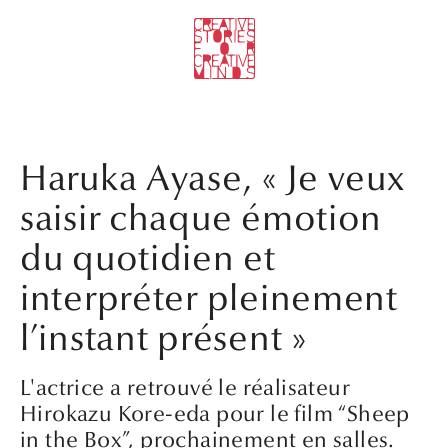
Haruka Ayase, « Je veux
saisir chaque émotion
du quotidien et
interpréter pleinement
l’instant présent »
L'actrice a retrouvé le réalisateur
Hirokazu Kore-eda pour le film “Sheep
in the Box”, prochainement en salles.
28.07.2026
Texte
Mika Hosoya
Photographies
Sakiko Nomura
Stylisme
Mana Yamamoto
Hair & Make-Up
Masako Ide