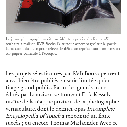
Le jeune photographe avait une idée très précise du livre qu’il
souhaitait réaliser. RVB Books l’a surtout accompagné sur la partie
fabrication du livre pour relever le défi que représentait l’impression
sur papier pelliculé à l’époque.
Les projets sélectionnés par RVB Books peuvent
aussi bien être publiés en série limitée qu’en
tirage grand public. Parmi les grands noms
édités par la maison se trouvent Erik Kessels,
maître de la réappropriation de la photographie
vernaculaire, dont le dernier opus
Incomplete
Encyclopedia of Touch
a rencontré un franc
succès ; ou encore Thomas Mailaender. Avec ce
dernier, RVB Books a édité il y a quelques
années un livre de cyanotypes à seulement
trente exemplaires, qui se sont tous écoulés en
une semaine de foire Paris Photo et dont
certains ont rejoint les collections de la Tate et
du Centre Pompidou. « Pour nous, la