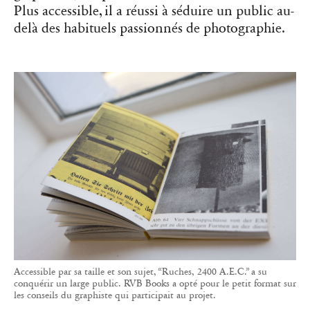
Accessible par sa taille et son sujet, “Ruches, 2400 A.E.C.” a su
conquérir un large public. RVB Books a opté pour le petit format sur
les conseils du graphiste qui participait au projet.
Ces livres seront à retrouver à la Tokyo Art Book
Fair où RVB Books sera représenté par son
distributeur japonais, IACK, librairie et galerie
d’art du photographe Yukihito Kono. Les
cofondateurs espèrent un jour faire le voyage,
pour venir défendre eux-mêmes leur catalogue
auprès du public japonais.