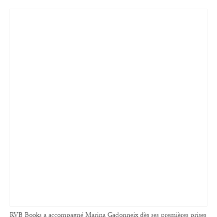
RVB Books a accompagné Marina Gadonneix dès ses premières prises
de vue pour penser la structure et le rythme du livre, construit sur la
répétition d’images.