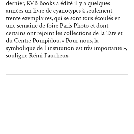
symbolique de l’institution est très importante »,
souligne Rémi Faucheux.
“Incomplete Encyclopedia of Touch” (2024) d’Erik Kessels rassemble
des photographies d’anonymes en train de toucher divers objets.