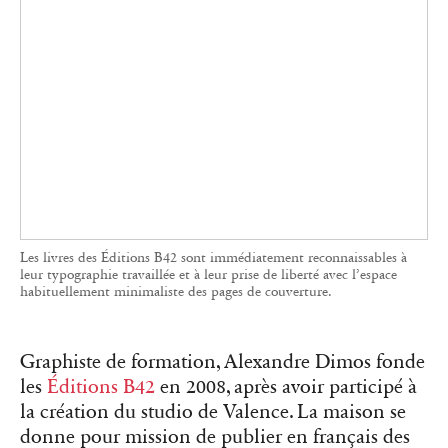
la création du studio de Valence. La maison se
donne pour mission de publier en français des
ouvrages de référence sur le design au sens large
(graphisme, architecture, mode, design d’objets
ou d’espaces).
Les Éditions B42 commencent par traduire des
livres jusqu’alors inédits en français sur la
théorie du design, comme
Le détail en
typographie
(2015) du typographe suisse Jost
Hochuli. Le catalogue s’enrichit ensuite de
diverses collections comme Culture, dont les
textes liés aux études postcoloniales et aux
queer
studies
sont particulièrement populaires auprès
des jeunes. Sa typographie est très travaillée, avec
un titre occupant tout l’espace de la couverture
sur laquelle tout a été rassemblé, y compris la
présentation de l’ouvrage, généralement réservée
à la quatrième de couverture.