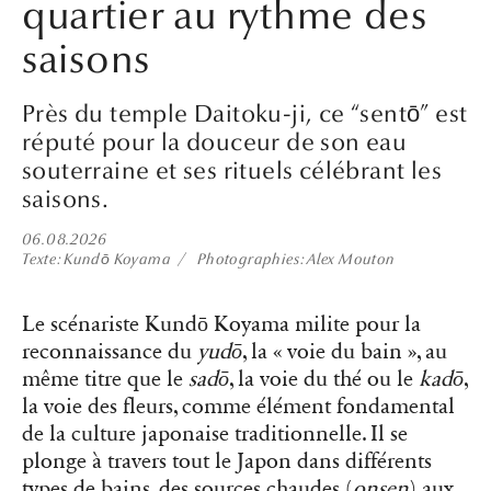
quartier au rythme des
saisons
Près du temple Daitoku-ji, ce “sentō” est
réputé pour la douceur de son eau
souterraine et ses rituels célébrant les
saisons.
06.08.2026
Texte
Kundō Koyama
Photographies
Alex Mouton
Le scénariste Kundō Koyama milite pour la
reconnaissance du
yudō
, la « voie du bain », au
même titre que le
sadō
, la voie du thé ou le
kadō
,
la voie des fleurs, comme élément fondamental
de la culture japonaise traditionnelle. Il se
plonge à travers tout le Japon dans différents
types de bains, des sources chaudes (
onsen
) aux