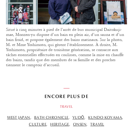
Situé à cinq minutes à pied de l’arrêt de bus municipal Daitokuji-
mae, Monzen-yu dispose d’un bain en plein air, d’un sauna et d’un
bain froid, et propose également des bains matinaux. Sur la photo,
M. et Mme Yoshimoto, qui gèrent l’établissement. À droite, M.
Yoshimoto, propriétaire de troisième génération, se consacre aux
tâches essentielles effectuées en coulisses, comme la mise en chauffe
des bains, tandis que des membres de sa famille et des proches
tiennent le comptoir d’accueil.
ENCORE PLUS DE
TRAVEL
WEST JAPAN
BATH CHRONICLE
YUDŌ
KUNDO KOYAMA
CULTURE
HERITAGE
ONSEN
TRAVEL