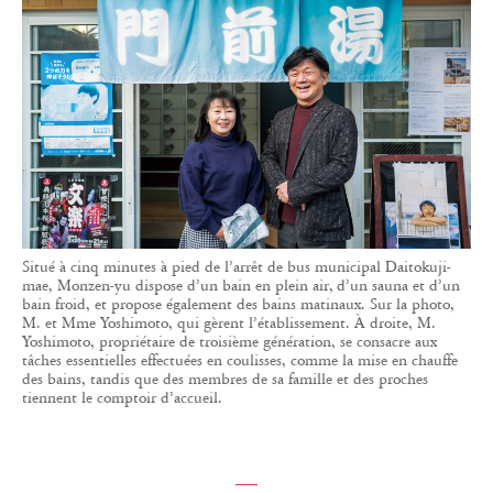
Situé à cinq minutes à pied de l’arrêt de bus municipal Daitokuji-
mae, Monzen-yu dispose d’un bain en plein air, d’un sauna et d’un
bain froid, et propose également des bains matinaux. Sur la photo,
M. et Mme Yoshimoto, qui gèrent l’établissement. À droite, M.
Yoshimoto, propriétaire de troisième génération, se consacre aux
tâches essentielles effectuées en coulisses, comme la mise en chauffe
des bains, tandis que des membres de sa famille et des proches
tiennent le comptoir d’accueil.