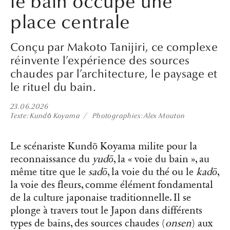
le bain occupe une
place centrale
Conçu par Makoto Tanijiri, ce complexe
réinvente l’expérience des sources
chaudes par l’architecture, le paysage et
le rituel du bain.
23.06.2026
Texte
Kundō Koyama
Photographies
Alex Mouton
Le scénariste Kundō Koyama milite pour la
reconnaissance du
yudō
, la « voie du bain », au
même titre que le
sadō
, la voie du thé ou le
kadō
,
la voie des fleurs, comme élément fondamental
de la culture japonaise traditionnelle. Il se
plonge à travers tout le Japon dans différents
types de bains, des sources chaudes (
onsen
) aux