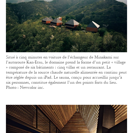
Situé à cinq minutes en voiture de l’échangeur de Minakami sur
l’autoroute Kan-Etsu, le domaine prend la forme d’un petit « village
» composé de six bâtiments : cinq villas et un restaurant. La
température de la source chaude naturelle alimentée en continu peut
être réglée depuis un iPad. Le sauna, conçu pour accueillir jusqu’à
six personnes, constitue également l’un des points forts du lieu.
Photo : Newcolor inc.