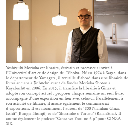
Yoshiyuki Morioka est libraire, écrivain et professeur invité à
l’Université d’art et de design du Tōhoku. Né en 1974 à Sagae, dans
le département de Yamagata, il travaille d’abord dans une librairie de
livres anciens à Jinbōchō avant de fonder Morioka Shoten à
Kayabachō en 2006. En 2015, il transfère la librairie à Ginza et
adopte son concept actuel : proposer chaque semaine un seul livre,
accompagné d’une exposition en lien avec celui-ci. Parallèlement à
son activité de libraire, il assure également le commissariat
d’expositions. Il est notamment l’auteur de “800 Nichikan Ginza
Isshū” (Bungei Shunjū) et de “Shortcake o Yurusu” (Raichōsha). Il
anime également le podcast “Ginza wa Yoru no 6-ji” pour GINZA
SIX.